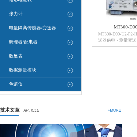
张力计
MT300-D00
电量隔离传感器/变送器
MT300-D00-U2-P
送器供电 • 测量变送器
调理器/配电器
或4 ~ 20mA) •
ON/OFF切换。 选
数显表
功能可用。 •...
数据测量模块
色谱仪
技术文章
ARTICLE