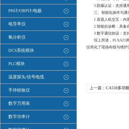
3.防爆认证：支持通用级
PH计/ORP计/电极
三、智能化操作与通
1.直观人机交互：内置
电导率仪
2.智能自诊断：具备在
3.数字通信协议：支持双向
氧分析仪
综上所述，FLXA21
仅简化了现场布线与维护
DCS系统模块
PLC模块
温度探头/信号电缆
上一篇：
CA550多功能校验
手持校验仪
数字万用表
数字功率计