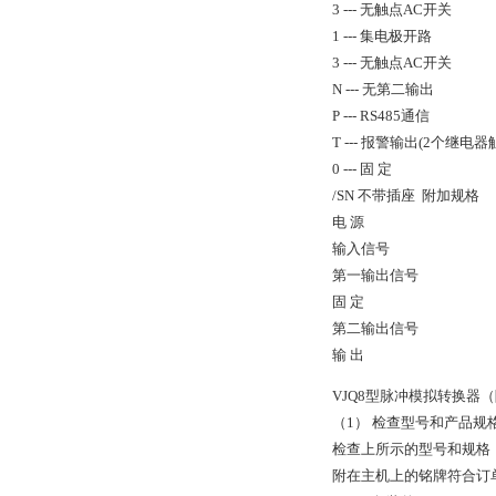
3 --- 无触点AC开关
1 --- 集电极开路
3 --- 无触点AC开关
N --- 无第二输出
P --- RS485通信
T --- 报警输出(2个继电器
0 --- 固 定
/SN 不带插座 附加规格
电 源
输入信号
第一输出信号
固 定
第二输出信号
输 出
VJQ8型脉冲模拟转换器
（1） 检查型号和产品规
检查上所示的型号和规格
附在主机上的铭牌符合订