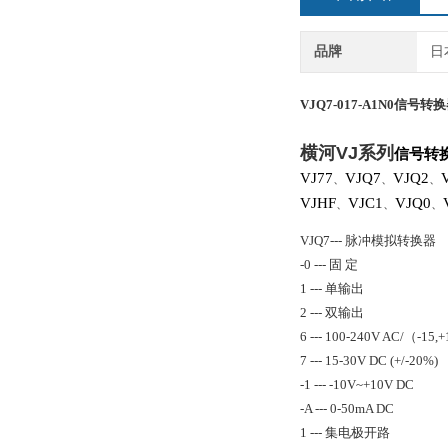
品牌
日
VJQ7-017-A1N0
信号转换
横河
VJ
系列
信号转
VJ77
VJQ7
VJQ2
、
、
、
VJHF
VJC1
VJQ0
、
、
、
VJQ7--- 脉冲模拟转换器
-0 --- 固 定
1 --- 单输出
2 --- 双输出
6 --- 100-240V AC/（-15
7 --- 15-30V DC (+/-20%)
-1 --- -10V~+10V DC
-A --- 0-50mA DC
1 --- 集电极开路