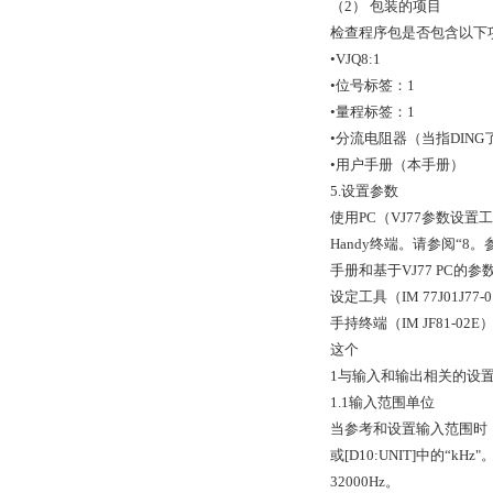
（2） 包装的项目
检查程序包是否包含以下
•VJQ8:1
•位号标签：1
•量程标签：1
•分流电阻器（当指DING了
•用户手册（本手册）
5.设置参数
使用PC（VJ77参数设置
Handy终端。请参阅“8。
手册和基于VJ77 PC的
设定工具（IM 77J01J77
手持终端（IM JF81-0
这个
1与输入和输出相关的设
1.1输入范围单位
当参考和设置输入范围时，
或[D10:UNIT]中的“k
32000Hz。