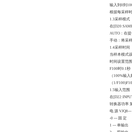
输入到0到1
根据每采样
1.3采样模式
在[D20:SA
AUTO：在
手动：将采
1.4采样时间
当样本模式设置
时间设置范围
F100时0.1秒
（100%输入
（1/F100)
1.5输入范围
在[D22:IN
转换器功率 
电 源 VJQ8
-0 --- 固 定
1 --- 单输出