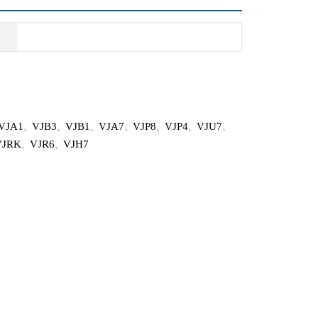
VJA1
VJB3
VJB1
VJA7
VJP8
VJP4
VJU7
、
、
、
、
、
、
、
VJRK
VJR6
VJH7
、
、