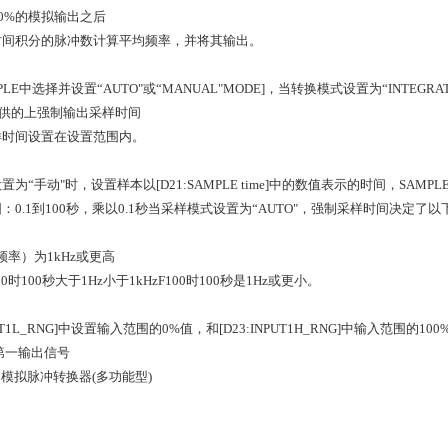
00%的模拟输出之后
时间积分的脉冲数计算平均频率，并将其输出。
MPLE中选择并设置“AUTO"或“MANUAL"MODE]，当转换模式设置为“INTEGRA
提供的上强制输出采样时间
样时间设置在设置范围内。
为“手动"时，设置样本以[D21:SAMPLE time]中的数值表示的时间，SAMPL
：0.1到100秒，乘以0.1秒当采样模式设置为“AUTO"，强制采样时间决定了
频率）为1kHz或更高
F100时100秒大于1Hz小于1kHzF100时100秒是1Hz或更小。
PUT1L_RNG]中设置输入范围的0%值，和[D23:INPUT1H_RNG]中输入范围的1
第一输出信号
--- 模拟脉冲转换器(多功能型)