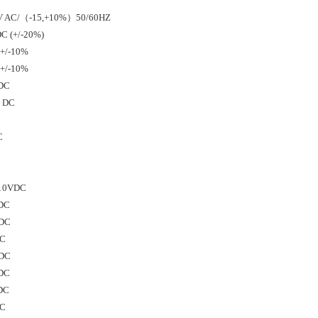
40V AC/（-15,+10%）50/60HZ
DC (+/-20%)
 +/-10%
 +/-10%
 DC
V DC
C
 +10VDC
 DC
 DC
DC
 DC
 DC
 DC
DC