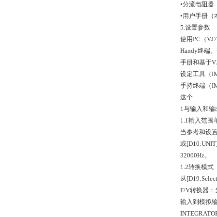
•分流电阻器（
•用户手册（
5.设置参数
使用PC（V
Handy终端
手册和基于VJ
设定工具（IM 
手持终端（IM
这个
1与输入和输
1.1输入范围
当参考和设置
或[D10:UN
32000Hz。
1.2转换模式
从[D19:Se
F/V转换器
输入到模拟输
INTEGRA