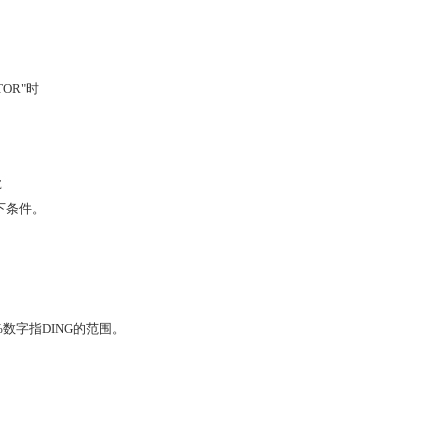
TOR"时
E
以下条件。
00%数字指DING的范围。