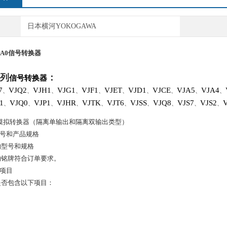
日本横河YOKOGAWA
2A0
信号转换器
列
：
信号转换器
7
VJQ2
VJH1
VJG1
VJF1
VJET
VJD1
VJCE
VJA5
VJA4
、
、
、
、
、
、
、
、
、
、
1
VJQ0
VJP1
VJHR
VJTK
VJT6
VJSS
VJQ8
VJS7
VJS2
、
、
、
、
、
、
、
、
、
、
冲模拟转换器（隔离单输出和隔离双输出类型）
型号和产品规格
的型号和规格
的铭牌符合订单要求。
的项目
是否包含以下项目：
1
1