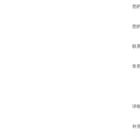
您
您
联
常
详
补