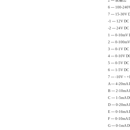
2 --- 双输出
6 --- 100-2
7 --- 15-30V 
-1 --- 12V DC
-2 --- 24V DC
1 --- 0-10mV
2 --- 0-100m
3 --- 0-1V DC
4 --- 0-10V D
5 --- 0-5V DC
6 --- 1-5V DC
7 --- -10V ~
A --- 4-20mA
B --- 2-10mA
C --- 1-5mA 
D --- 0-20mA
E --- 0-16mA
F --- 0-10mA
G --- 0-1mA 