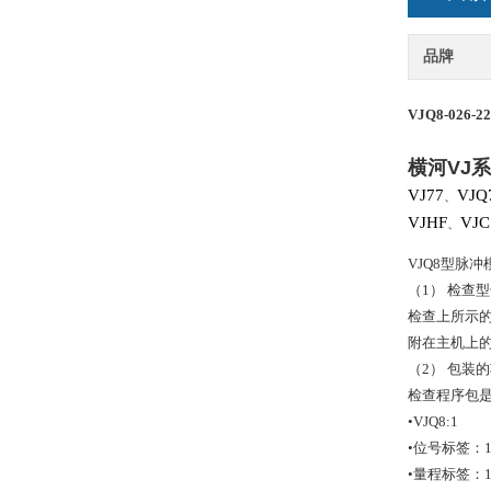
品牌
VJQ8-026-2
横河
VJ
系
VJ77
VJQ
、
VJHF
VJC
、
VJQ8型脉
（1） 检查
检查上所示
附在主机上
（2） 包装
检查程序包
•VJQ8:1
•位号标签：
•量程标签：