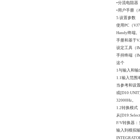
•分流电阻器（
•用户手册（
5.设置参数
使用PC（V
Handy终端
手册和基于VJ
设定工具（IM 
手持终端（IM
这个
1与输入和输
1.1输入范围
当参考和设置
或[D10:UN
32000Hz。
1.2转换模式
从[D19:Se
F/V转换器
输入到模拟输
INTEGRA