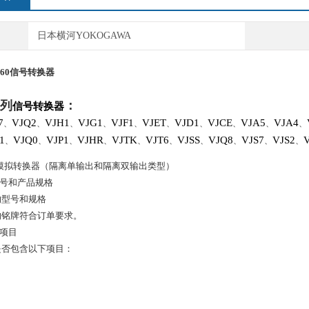
日本横河YOKOGAWA
260
信号转换器
列
：
信号转换器
7
VJQ2
VJH1
VJG1
VJF1
VJET
VJD1
VJCE
VJA5
VJA4
、
、
、
、
、
、
、
、
、
、
1
VJQ0
VJP1
VJHR
VJTK
VJT6
VJSS
VJQ8
VJS7
VJS2
、
、
、
、
、
、
、
、
、
、
冲模拟转换器（隔离单输出和隔离双输出类型）
型号和产品规格
的型号和规格
的铭牌符合订单要求。
的项目
是否包含以下项目：
1
1