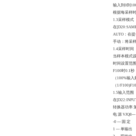
输入到0到1
根据每采样
1.3采样模式
在[D20:SA
AUTO：在
手动：将采
1.4采样时间
当样本模式设置
时间设置范围
F100时0.1秒
（100%输入
（1/F100)
1.5输入范围
在[D22:IN
转换器功率 
电 源 VJQ8
-0 --- 固 定
1 --- 单输出