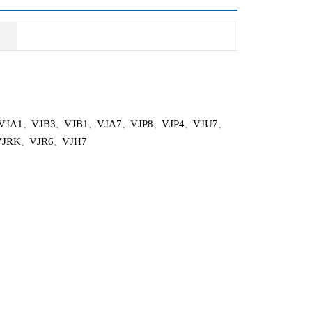
VJA1
VJB3
VJB1
VJA7
VJP8
VJP4
VJU7
、
、
、
、
、
、
、
VJRK
VJR6
VJH7
、
、