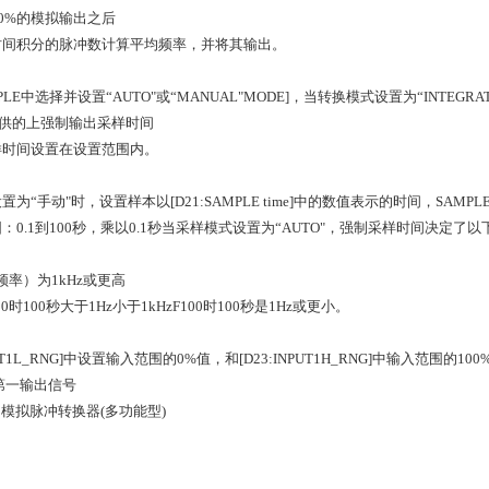
00%的模拟输出之后
时间积分的脉冲数计算平均频率，并将其输出。
MPLE中选择并设置“AUTO"或“MANUAL"MODE]，当转换模式设置为“INTEGRA
提供的上强制输出采样时间
样时间设置在设置范围内。
为“手动"时，设置样本以[D21:SAMPLE time]中的数值表示的时间，SAMPL
：0.1到100秒，乘以0.1秒当采样模式设置为“AUTO"，强制采样时间决定了
频率）为1kHz或更高
F100时100秒大于1Hz小于1kHzF100时100秒是1Hz或更小。
PUT1L_RNG]中设置输入范围的0%值，和[D23:INPUT1H_RNG]中输入范围的1
第一输出信号
--- 模拟脉冲转换器(多功能型)