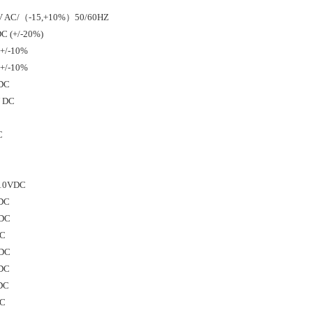
40V AC/（-15,+10%）50/60HZ
DC (+/-20%)
 +/-10%
 +/-10%
 DC
V DC
C
 +10VDC
 DC
 DC
DC
 DC
 DC
 DC
DC