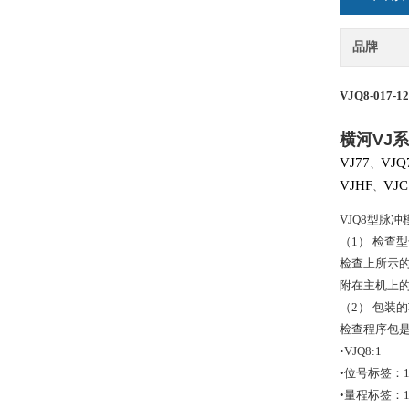
品牌
VJQ8-017-1
横河
VJ
系
VJ77
VJQ
、
VJHF
VJC
、
VJQ8型脉
（1） 检查
检查上所示
附在主机上
（2） 包装
检查程序包
•VJQ8:1
•位号标签：
•量程标签：