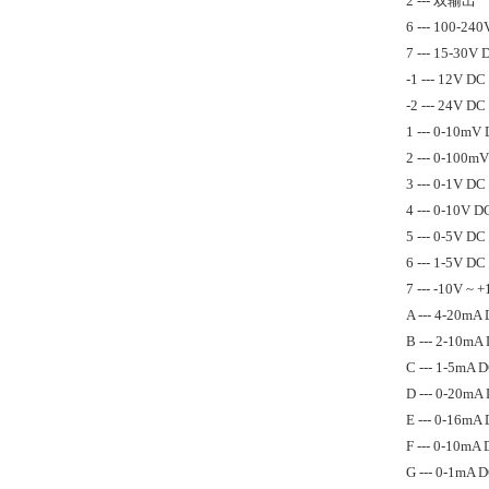
2 --- 双输出
6 --- 100-2
7 --- 15-30V 
-1 --- 12V DC
-2 --- 24V DC
1 --- 0-10mV
2 --- 0-100m
3 --- 0-1V DC
4 --- 0-10V D
5 --- 0-5V DC
6 --- 1-5V DC
7 --- -10V ~
A --- 4-20mA
B --- 2-10mA
C --- 1-5mA 
D --- 0-20mA
E --- 0-16mA
F --- 0-10mA
G --- 0-1mA 