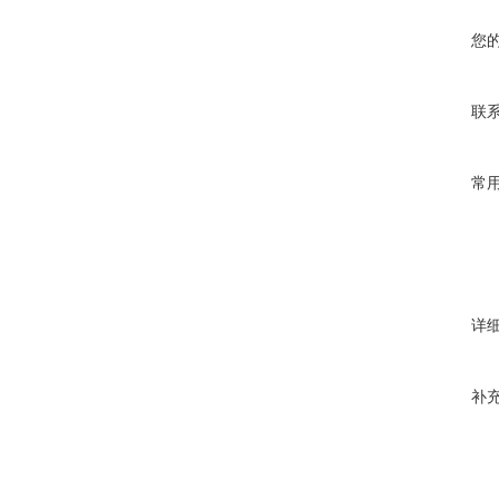
您
联
常
详
补