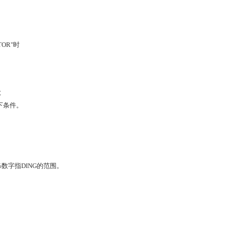
TOR"时
E
以下条件。
00%数字指DING的范围。