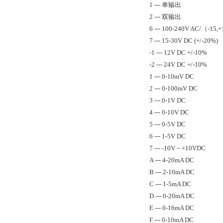
1 --- 单输出
2 --- 双输出
6 --- 100-240V AC/（-15
7 --- 15-30V DC (+/-20%)
-1 --- 12V DC +/-10%
-2 --- 24V DC +/-10%
1 --- 0-10mV DC
2 --- 0-100mV DC
3 --- 0-1V DC
4 --- 0-10V DC
5 --- 0-5V DC
6 --- 1-5V DC
7 --- -10V ~ +10VDC
A --- 4-20mA DC
B --- 2-10mA DC
C --- 1-5mA DC
D --- 0-20mA DC
E --- 0-16mA DC
F --- 0-10mA DC