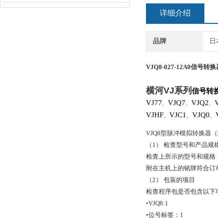
详细介绍
品牌
日
VJQ8-027-12A0
信号转换
横河
VJ
系列
信号转
VJ77
VJQ7
VJQ2
、
、
、
VJHF
VJC1
VJQ0
、
、
、
VJQ8型脉冲模拟转换器
（1） 检查型号和产品规
检查上所示的型号和规格
附在主机上的铭牌符合订
（2） 包装的项目
检查程序包是否包含以下
•VJQ8:1
•位号标签：1