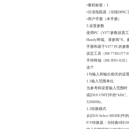
•量程标签：1
•分流电阻器（当指DING了
•用户手册（本手册）
5.设置参数
使用PC（VJ77参数设置
Handy终端。请参阅“8。
手册和基于VJ77 PC的
设定工具（IM 77J01J77
手持终端（IM JF81-0
这个
1与输入和输出相关的设
1.1输入范围单位
当参考和设置输入范围时，
或[D10:UNIT]中的“k
32000Hz。
1.2转换模式
从[D19:Select MOD
F/V转换器：当转换0到1