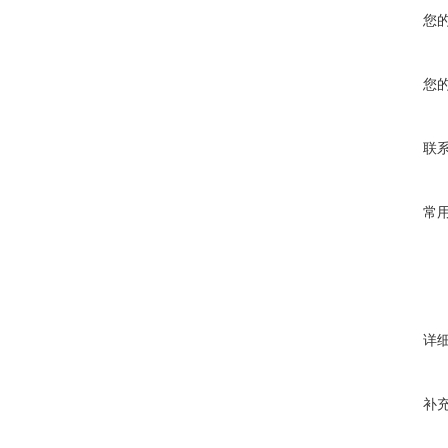
您
您
联
常
详
补