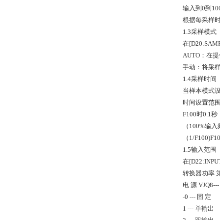
输入到0到1
根据每采样
1.3采样模式
在[D20:SA
AUTO：在
手动：将采
1.4采样时间
当样本模式设置
时间设置范围
F100时0.1秒
（100%输入
（1/F100)
1.5输入范围
在[D22:IN
转换器功率 
电 源 VJQ8
-0 --- 固 定
1 --- 单输出