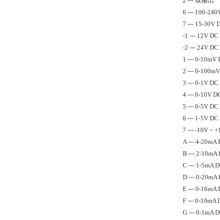
2 --- 双输出
6 --- 100-2
7 --- 15-30V 
-1 --- 12V DC
-2 --- 24V DC
1 --- 0-10mV
2 --- 0-100m
3 --- 0-1V DC
4 --- 0-10V D
5 --- 0-5V DC
6 --- 1-5V DC
7 --- -10V ~
A --- 4-20mA
B --- 2-10mA
C --- 1-5mA 
D --- 0-20mA
E --- 0-16mA
F --- 0-10mA
G --- 0-1mA 