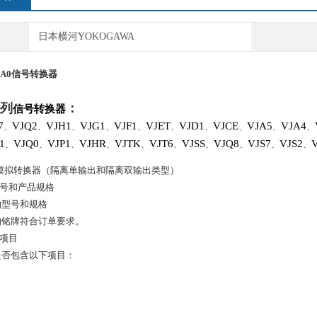
日本横河YOKOGAWA
2A0
信号转换器
列
：
信号转换器
7
VJQ2
VJH1
VJG1
VJF1
VJET
VJD1
VJCE
VJA5
VJA4
、
、
、
、
、
、
、
、
、
、
1
VJQ0
VJP1
VJHR
VJTK
VJT6
VJSS
VJQ8
VJS7
VJS2
、
、
、
、
、
、
、
、
、
、
冲模拟转换器（隔离单输出和隔离双输出类型）
型号和产品规格
的型号和规格
的铭牌符合订单要求。
的项目
是否包含以下项目：
1
1