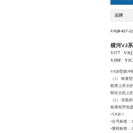
品牌
VJQ8-027-2
横河
VJ
系
VJ77
VJQ
、
VJHF
VJC
、
VJQ8型脉
（1） 检查
检查上所示
附在主机上
（2） 包装
检查程序包
•VJQ8:1
•位号标签：
•量程标签：