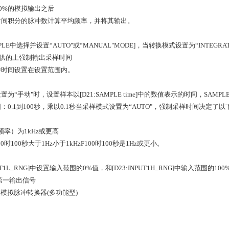
00%的模拟输出之后
时间积分的脉冲数计算平均频率，并将其输出。
MPLE中选择并设置“AUTO"或“MANUAL"MODE]，当转换模式设置为“INTEGRA
提供的上强制输出采样时间
样时间设置在设置范围内。
为“手动"时，设置样本以[D21:SAMPLE time]中的数值表示的时间，SAMPL
：0.1到100秒，乘以0.1秒当采样模式设置为“AUTO"，强制采样时间决定了
频率）为1kHz或更高
F100时100秒大于1Hz小于1kHzF100时100秒是1Hz或更小。
PUT1L_RNG]中设置输入范围的0%值，和[D23:INPUT1H_RNG]中输入范围的1
第一输出信号
--- 模拟脉冲转换器(多功能型)