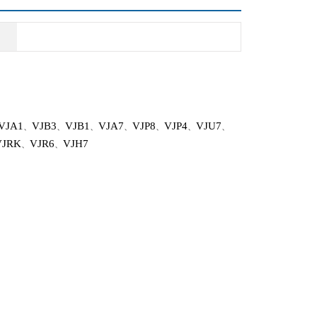
VJA1
VJB3
VJB1
VJA7
VJP8
VJP4
VJU7
、
、
、
、
、
、
、
VJRK
VJR6
VJH7
、
、