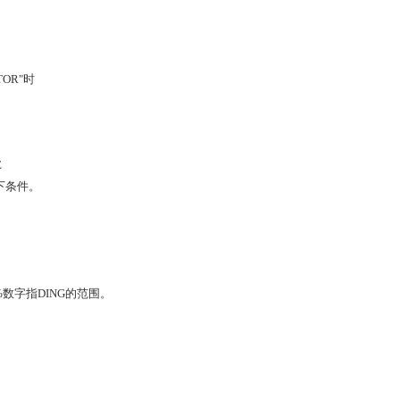
TOR"时
E
以下条件。
00%数字指DING的范围。