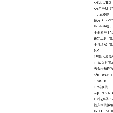
•分流电阻器（
•用户手册（
5.设置参数
使用PC（V
Handy终端
手册和基于VJ
设定工具（IM 
手持终端（IM
这个
1与输入和输
1.1输入范围
当参考和设置
或[D10:UN
32000Hz。
1.2转换模式
从[D19:Se
F/V转换器
输入到模拟输
INTEGRA