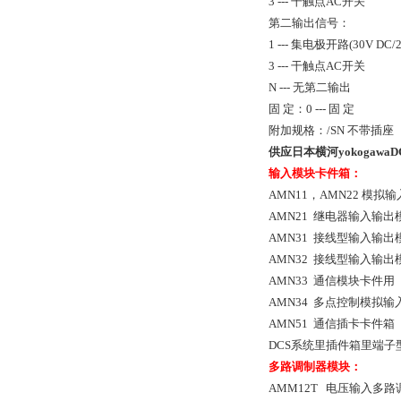
3 --- 干触点AC开关
第二输出信号：
1 --- 集电极开路(30V DC/
3 --- 干触点AC开关
N --- 无第二输出
固 定：0 --- 固 定
附加规格：/SN 不带插座
供应
日本横河yokogawa
D
输入模块卡件箱：
AMN11，AMN22 模拟
AMN21 继电器输入输出
AMN31 接线型输入输
AMN32 接线型输入输
AMN33 通信模块卡件用
AMN34 多点控制模拟
AMN51 通信插卡卡件箱
DCS系统里插件箱里端
多路调制器模块：
AMM12T 电压输入多