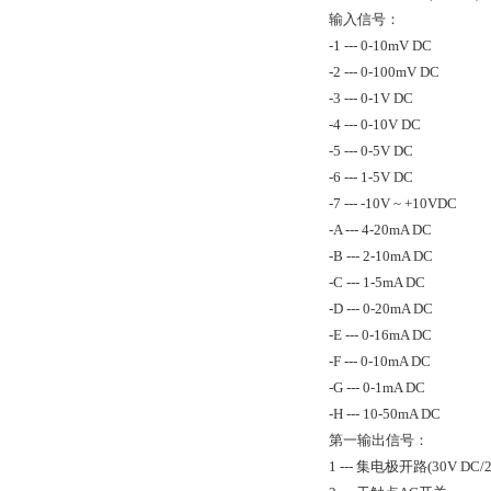
输入信号：
-1 --- 0-10mV DC
-2 --- 0-100mV DC
-3 --- 0-1V DC
-4 --- 0-10V DC
-5 --- 0-5V DC
-6 --- 1-5V DC
-7 --- -10V ~ +10VDC
-A --- 4-20mA DC
-B --- 2-10mA DC
-C --- 1-5mA DC
-D --- 0-20mA DC
-E --- 0-16mA DC
-F --- 0-10mA DC
-G --- 0-1mA DC
-H --- 10-50mA DC
第一输出信号：
1 --- 集电极开路(30V DC/