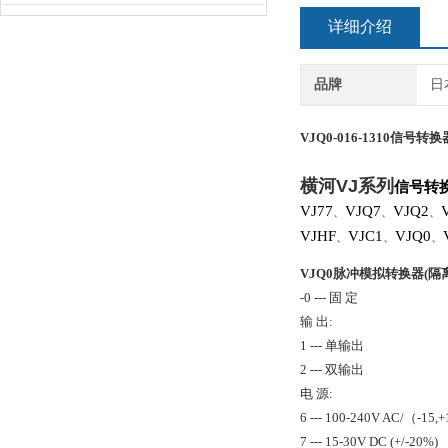
详细介绍
品牌
日
VJQ0-016-1310
信号转换
横河
VJ
系列
信号转
VJ77
VJQ7
VJQ2
、
、
、
VJHF
VJC1
VJQ0
、
、
、
VJQ0脉冲模拟转换器(隔
-0 --- 固 定
输 出:
1 --- 单输出
2 --- 双输出
电 源:
6 --- 100-240V AC/（-15
7 --- 15-30V DC (+/-20%)