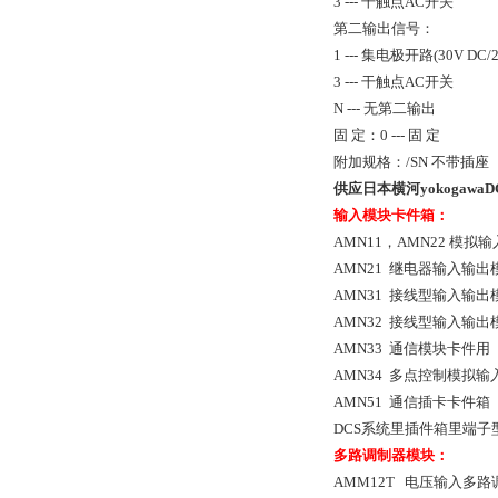
3 --- 干触点AC开关
第二输出信号：
1 --- 集电极开路(30V DC/
3 --- 干触点AC开关
N --- 无第二输出
固 定：0 --- 固 定
附加规格：/SN 不带插座
供应
日本横河yokogawa
D
输入模块卡件箱：
AMN11，AMN22 模拟
AMN21 继电器输入输出
AMN31 接线型输入输
AMN32 接线型输入输
AMN33 通信模块卡件用
AMN34 多点控制模拟
AMN51 通信插卡卡件箱
DCS系统里插件箱里端
多路调制器模块：
AMM12T 电压输入多