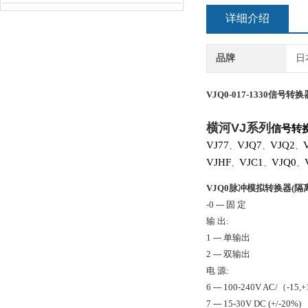
详细介绍
品牌
日
VJQ0-017-1330
信号转换
横河
VJ
系列
信号转
VJ77
VJQ7
VJQ2
、
、
、
VJHF
VJC1
VJQ0
、
、
、
VJQ0脉冲模拟转换器(隔
-0 --- 固 定
输 出:
1 --- 单输出
2 --- 双输出
电 源:
6 --- 100-240V AC/（-15
7 --- 15-30V DC (+/-20%)