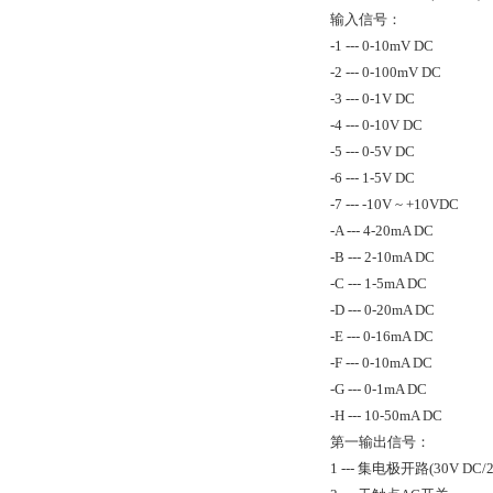
输入信号：
-1 --- 0-10mV DC
-2 --- 0-100mV DC
-3 --- 0-1V DC
-4 --- 0-10V DC
-5 --- 0-5V DC
-6 --- 1-5V DC
-7 --- -10V ~ +10VDC
-A --- 4-20mA DC
-B --- 2-10mA DC
-C --- 1-5mA DC
-D --- 0-20mA DC
-E --- 0-16mA DC
-F --- 0-10mA DC
-G --- 0-1mA DC
-H --- 10-50mA DC
第一输出信号：
1 --- 集电极开路(30V DC/