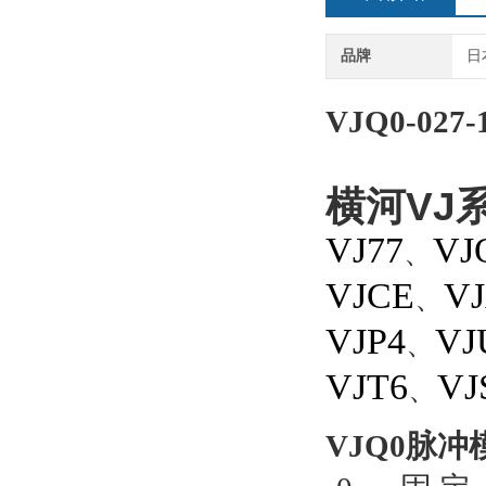
品牌
日
VJQ0-027-
横河
VJ
VJ77
VJ
、
VJCE
V
、
VJP4
VJ
、
VJT6
VJ
、
VJQ0脉