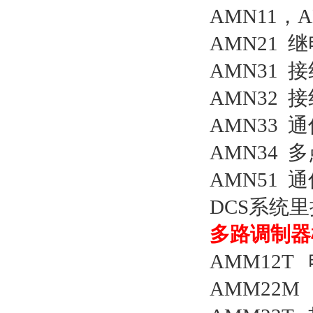
AMN11，
AMN21
AMN31
AMN32
AMN33 
AMN34
AMN51 
DCS系统
多路调制器
AMM12
AMM22