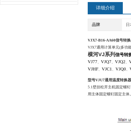
详细介绍
品牌
日
VJX7-B16-AA60
信号转换
VJX7通用计算单元(多功能
横河
VJ
系列
信号转
VJ77
VJQ7
VJQ2
、
、
、
VJHF
VJC1
VJQ0
、
、
、
型号VJU7通用温度转换
5.1壁挂松开主机固定
用主体固定螺钉固定主体