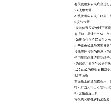
有关使用多安装底座进行安
5.4使用管道
布线管道应安装在距离主
6.安装位置
•安装位置应避免以下环
有振动、腐蚀性气体、灰
•如果有任何浪涌被引入
由于雷电或其他因素导致
接线应连接到的插座上的端
使用压接凸耳连接到端子
•确保使用补偿导线进行热
1.25 mm2的横截面积
8.1前面板
前面板上的通信接头用于使用PC设
指示灯当为输出-2信号zh
8.2连接设置工具
将模块化插孔转换适配器（E