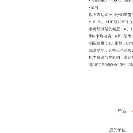
•当B型低于–400°C，
•源自
以下表达式应用于测量范围低
*±0.1%、±1°C或±2°
参考结补偿的精度：K、T、E
和N个热电偶；R和S型为±2
响应速度：150毫秒，63
燃尽功能：选择三个选项之
电力线调节的影响：高达
每10°C量程的±0.15%引
产品：
您的单位：