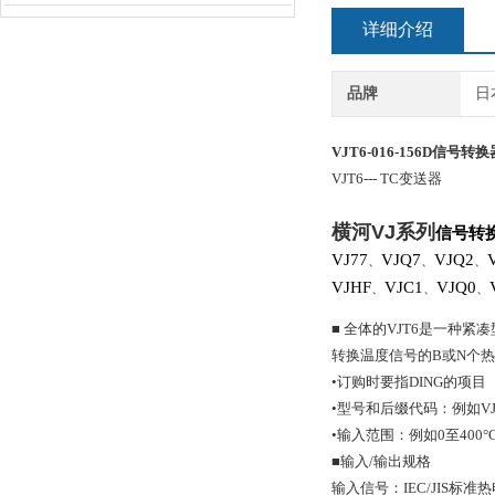
详细介绍
品牌
日
VJT6-016-156D
信号转换
VJT6
--- TC变送器
横河
VJ
系列
信号转
VJ77
VJQ7
VJQ2
、
、
、
VJHF
VJC1
VJQ0
、
、
、
■ 全体的VJT6是一种紧
转换温度信号的B或N个热
•订购时要指DING的项目
•型号和后缀代码：例如VJT6
•输入范围：例如0至400°
■输入/输出规格
输入信号：IEC/JIS标准热电偶（I