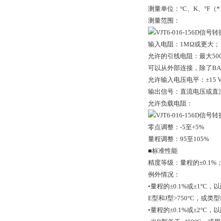
测量单位：°C、K、°F（*
测量范围：
输入电阻：1MΩ或更大；1
允许的引线电阻：最大50
可以从外部连接，除了BAR
允许输入电压电平：±15 V
输出信号：直流电压或直
允许负载电阻：
零点调整：-5至+5%
量程调整：95至105%
■标准性能
精度等级：量程的±0.1
例外情况：
•量程的±0.1%或±1°C，
E型和J型>750°C，或类型N
•量程的±0.1%或±2°C