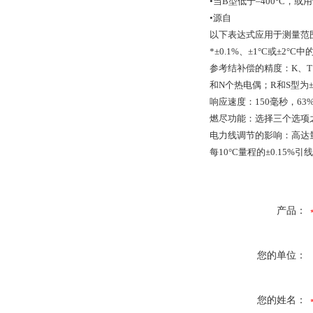
•当B型低于–400°C，
•源自
以下表达式应用于测量范围低
*±0.1%、±1°C或±2°
参考结补偿的精度：K、T、E
和N个热电偶；R和S型为±2
响应速度：150毫秒，63
燃尽功能：选择三个选项之
电力线调节的影响：高达
每10°C量程的±0.15%引
产品：
您的单位：
您的姓名：