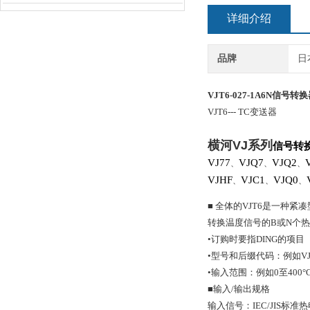
详细介绍
品牌
日
VJT6-027-1A6N
信号转换
VJT6
--- TC变送器
横河
VJ
系列
信号转
VJ77
VJQ7
VJQ2
、
、
、
VJHF
VJC1
VJQ0
、
、
、
■ 全体的VJT6是一种紧
转换温度信号的B或N个热
•订购时要指DING的项目
•型号和后缀代码：例如VJT6
•输入范围：例如0至400°
■输入/输出规格
输入信号：IEC/JIS标准热电偶（I