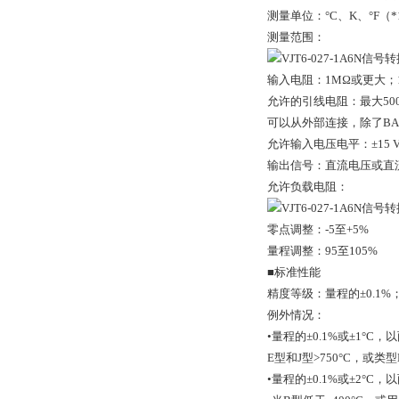
测量单位：°C、K、°F（*
测量范围：
输入电阻：1MΩ或更大；1
允许的引线电阻：最大50
可以从外部连接，除了BAR
允许输入电压电平：±15 V
输出信号：直流电压或直
允许负载电阻：
零点调整：-5至+5%
量程调整：95至105%
■标准性能
精度等级：量程的±0.1
例外情况：
•量程的±0.1%或±1°C，
E型和J型>750°C，或类型N
•量程的±0.1%或±2°C