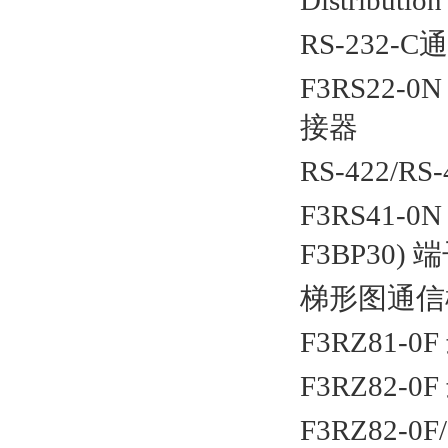
Distribution
RS-232-C
通
F3RS22-0
接器
RS-422/RS-
F3RS41-0
F3BP30)
端
梯形图通信
F3RZ81-0F
F3RZ82-0F
F3RZ82-0F