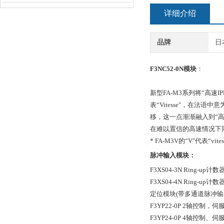
详细介绍
品牌
日
F3NC52-0N模块
：
新型FA-M3系列将“高速
表“Vitesse"，在法
移，这一点渐渐融入到“高
在难以置信的高速情况下同
* FA-M3V的“V"代表“v
脉冲输入模块：
F3XS04-3N Ring-up
F3XS04-4N Ring-up
定位模块(带多通道脉冲输
F3YP22-0P 2轴控制，
F3YP24-0P 4轴控制、伺