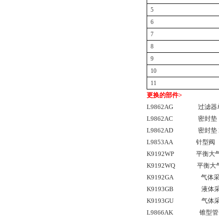
5
6
7
8
9
10
11
更换的部件
>
L9862AG
过滤器
L9862AC
密封垫
L9862AD
密封垫
L9853AA
针型阀
K9192WP
平衡大
K9192WQ
平衡大
K9192GA
气体
K9193GB
液体
K9193GU
气体
L9866AK
锥型管