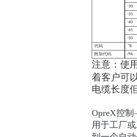
-30
-35
-40
-45
-50
代码
*B
附加代码
/NL
注意：使
着客户可以
电缆长度
OpreX控
用于工厂或
到一个自动