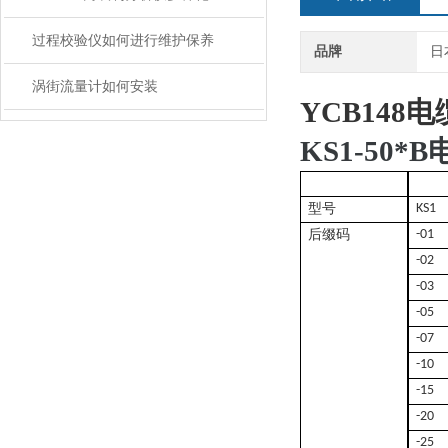
过程校验仪如何进行维护保养
品牌
日
涡街流量计如何安装
YCB148电
KS1-50*
型号
KS1
后缀码
-01
-02
-03
-05
-07
-10
-15
-20
-25