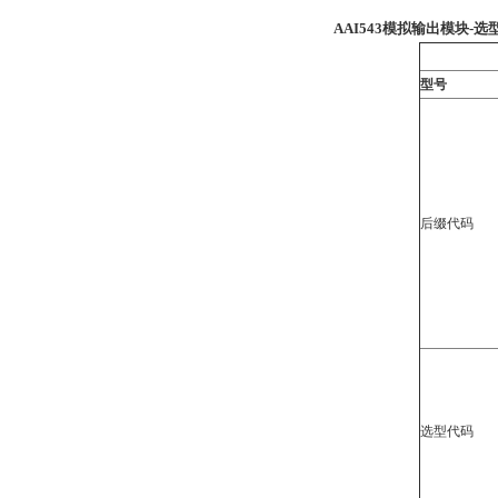
AAI543
模拟输出模块-选
型号
后缀代码
选型代码