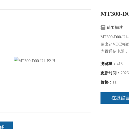
MT300-D0
简要描述：
MT300-D00-U1-
输出24VDC为变送
内置通信电阻，可
用。 • 可以
浏览量：
413
电。 运行时间 充
件或订购后将其
更新时间：
2026
价格：
11
在线留
绍