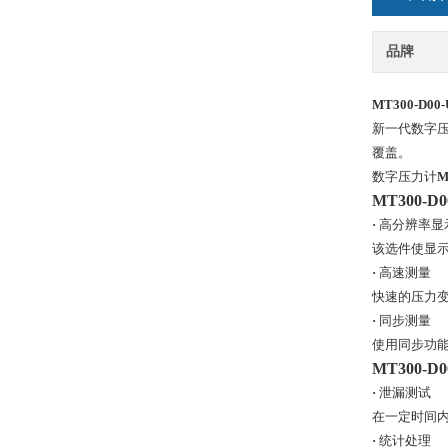
品牌
MT300-D00-
新一代数字
覆盖。
数字压力计
M
MT300-D
·
高分辨率显
该选件使显
·
高速测量
快速的压力
·
同步测量
使用同步功
MT300-D
·
泄漏测试
在一定时间
·
统计处理