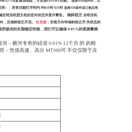
 20mA)
•
内置通信电阻，可实现
ON/OFF
切换。
选择
/DM
选件时，以
时间
: :
所有功能打开时约 约
6
小时
6
小时
选择
/EB
选件或订购后将
倾斜校正
确定绝压机型主机的定向状态并显示警告。
当绝压机
方向，且倾斜校正开启。
红色值
：安装方向和倾斜校正开
/
关状态的
据所提供的长期稳定性能，我们可以确保
0.01%
的高测量精
提供
–
横河专有的硅谐
0.01% 12
个月 的 的精
，而
–
凭借高速、高分
MT300
可 不仅仅限于压
型
型