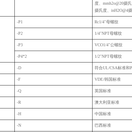
度、
mmh2o@20
摄氏
摄氏度、
inH2O@4
-P1
Rc1/4"
母螺纹
-P2
1/4"NPT
母螺纹
-P3
VCO1/4"
公螺纹
-P4*2
1/2"NPT
母螺纹
-D
符合
UL/CSA
标准和
-F
VDE/
韩国标准
-Q
英国标准
-R
澳大利亚标准
-H
中国标准
-N
巴西标准