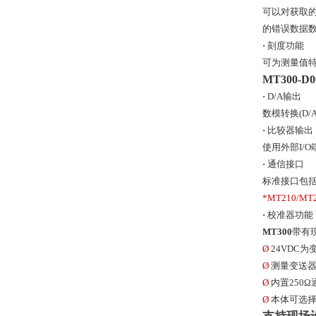
可以对获取
的错误数据
·
刻度功能
可为测量值
MT300-D
·
D/A输出
数模转换(D
·
比较器输出
使用外部I/
·
通信接口
标准接口包括
*MT210/MT
·
校准器功能
MT300
带有
Ø
24VDC
Ø
测量变送器输
Ø
内置250
Ø
本体可选