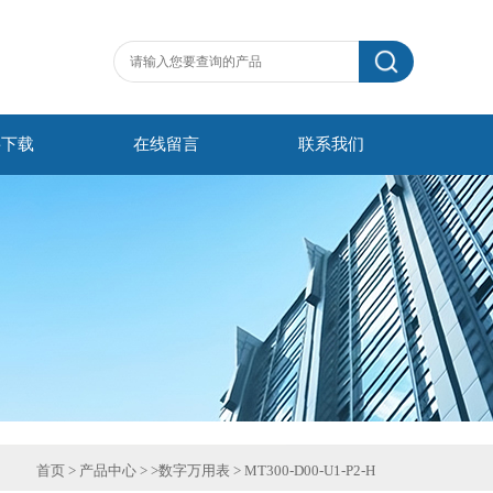
料下载
在线留言
联系我们
首页
>
产品中心
> >
数字万用表
>
MT300-D00-U1-P2-H