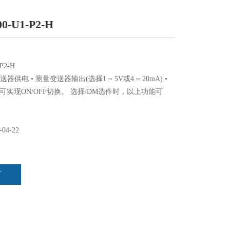
0-U1-P2-H
P2-H
器供电 • 测量变送器输出(选择1 ~ 5V或4 ~ 20mA) •
实现ON/OFF切换。 选择/DM选件时，以上功能可
在没有交流电源的情况下将其取出，通过锂离子电池进 行供
电时间 : : 所有功能打开时约 约6小时 6小时 选择/EB选
添加为附件时，以上功能可用
-04-22
言