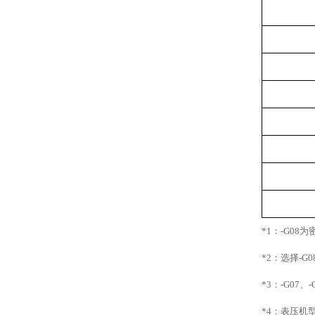
*1
：
-G08
为
*2
：选择
-G0
*3
：
-G07
、
-
*4
：表压机