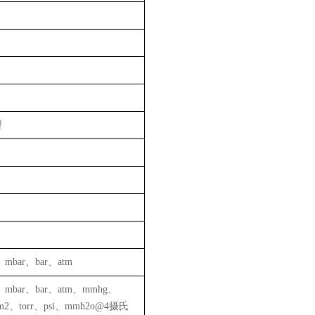
型
、
mbar
、
bar
、
atm
、
mbar
、
bar
、
atm
、
mmhg
、
m2
、
torr
、
psi
、
mmh2o@4
摄氏