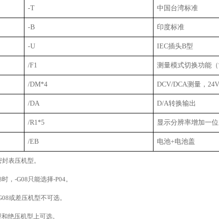
-T
中国台湾标准
-B
印度标准
-U
IEC
插头
B
型
/F1
测量模式切换功能（
/DM*4
DCV/DCA
测量，
24
/DA
D/A
转换输出
/R1*5
显示分辨率增加一位
/EB
电池
+
电池盖
密封表压机型。
8
时，
-G08
只能选择
-P04
。
G08
或差压机型不可选。
型和绝压机型上可选。