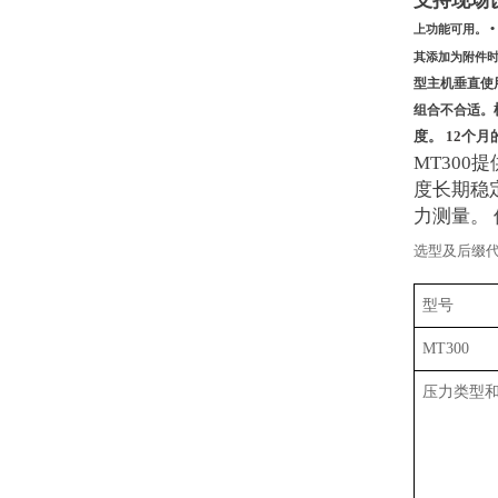
支持现场
•
上功能可用。
其添加为附件
型主机垂直使
组合不合适。
度。
12
个月
MT300
提
度长期稳
力测量。
选型及后缀
型号
MT300
压力类型