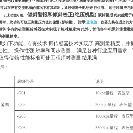
设备校准和维护
•
输出
24VDC
为变送器供电
•
测量变送器输出
(
选择
1 ~ 5V
或
4 ~
可以在没有交流电源的情况下将其取出，通过锂离子电池进
行供电。
运行时间 充电
倾斜警报和倾斜校正
(
绝压机型
)
倾斜警报
此功能用于
时，以上功能可用。
指示
用时，此功能可校正测量压力值的偏置
(
影响量
)
。
蓝色值
：仪器安装在适当的
横河专有的硅谐振传感器技术实现了相对精度为 此外，凭借多年积累的测量数
的测量精度。
供如下功能
:
专有技术
振传感器技术实现了 高测量精度，并
定性。
操作性强
辨率和同步测量， 满足各种行业应用需求
值得信赖
性能标准可使工程师对测量 结果满
代码：
后缀代码
说明
-G01
10kpa
量程
表压型
和范围
-G03
200kpa
量程
表压型
-G05
1000kpa
量程
表压
-G06
3500kpa
量程
表压