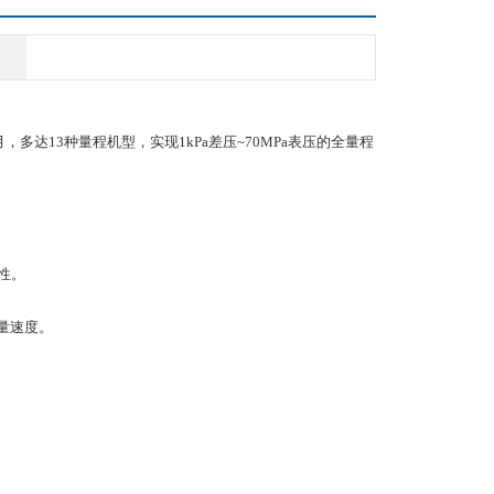
月，多达13种量程机型，实现1kPa差压~70MPa表压的全量程
性。
量速度。