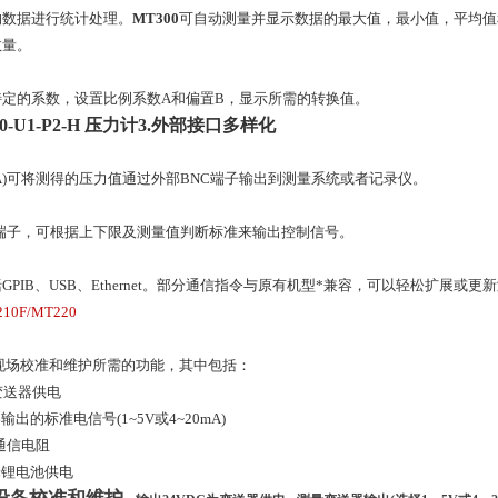
的数据进行统计处理。
MT300
可自动测量并显示数据的最大值，最小值，平均值
数量。
特定的系数，设置比例系数A和偏置B，显示所需的转换值。
00-U1-P2-H 压力计
3.外部接口多样化
/A)可将测得的压力值通过外部BNC端子输出到测量系统或者记录仪。
O端子，可根据上下限及测量值判断标准来输出控制信号。
GPIB、USB、Ethernet。部分通信指令与原有机型*兼容，可以轻松扩展或更
210F/MT220
现场校准和维护所需的功能，其中包括：
为变送器供电
出的标准电信号(1~5V或4~20mA)
Ω通信电阻
择锂电池供电