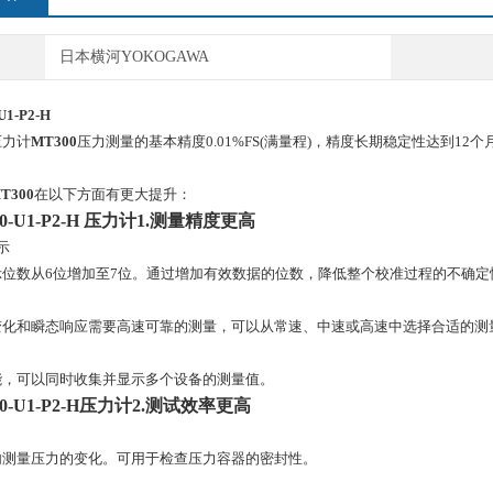
日本横河YOKOGAWA
U1-P2-H
压力计
MT300
压力测量的基本精度0.01%FS(满量程)，精度长期稳定性达到12个
T300
在以下方面有更大提升：
00-U1-P2-H 压力计
1.测量精度更高
示
示位数从6位增加至7位。通过增加有效数据的位数，降低整个校准过程的不确定
变化和瞬态响应需要高速可靠的测量，可以从常速、中速或高速中选择合适的测
能，可以同时收集并显示多个设备的测量值。
00-U1-P2-H压力计
2.测试效率更高
内测量压力的变化。可用于检查压力容器的密封性。