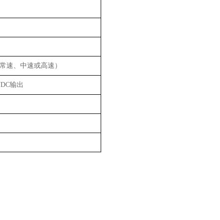
常速、中速或高速）
VDC
输出