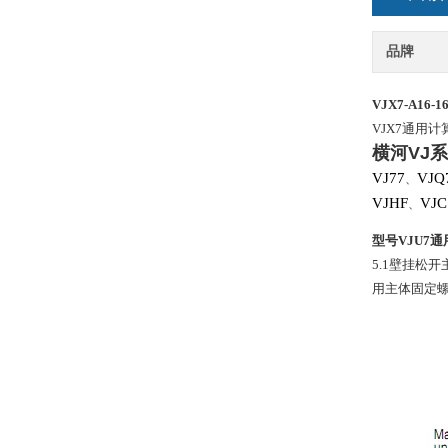
品牌
VJX7-A16-1
VJX7通用计
横河
VJ
系
VJ77
VJQ
、
VJHF
VJC
、
型号VJU7
5.1壁挂松
用主体固定