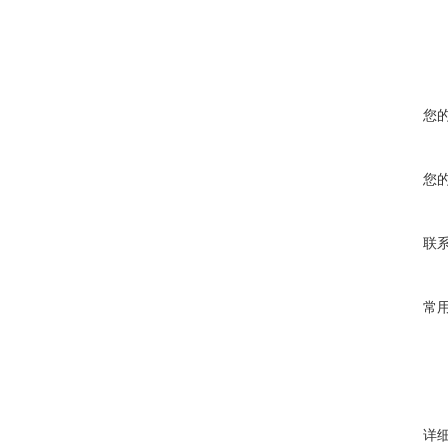
您
您
联
常
详