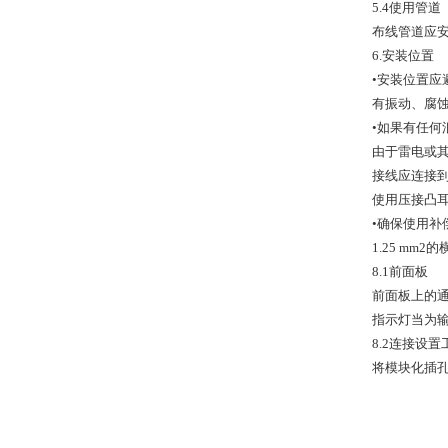
5.4使用管道
布线管道应
6.安装位置
•安装位置应
有振动、腐
•如果有任何
由于雷电或其
接线应连接到
使用压接凸
•确保使用补
1.25 m
8.1前面板
前面板上的通信接
指示灯当为输
8.2连接设置
将模块化插孔转