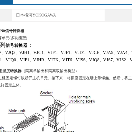
日本横河YOKOGAWA
6N0
信号转换器
算单元(多功能型)
列
：
信号转换器
7
VJQ2
VJH1
VJG1
VJF1
VJET
VJD1
VJCE
VJA5
VJA4
、
、
、
、
、
、
、
、
、
、
1
VJQ0
VJP1
VJHR
VJTK
VJT6
VJSS
VJQ8
VJS7
VJS2
、
、
、
、
、
、
、
、
、
、
通用温度转换器
（隔离单输出和隔离双输出类型）
开主机固定螺钉以断开主机单元。接下来，将插座固定在墙上带螺丝。然后，将主
螺钉固定主体。