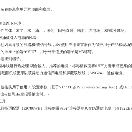
安装在距离主单元的顶面和底面。
避免以下环境：
蚀性气体、灰尘、水、油、，溶剂、阳光直射、辐射、强电场，和/或强磁场。
浪涌被引入电源的风险
他因素导致的线路和/或信号线，a应使用专用避雷器作为保护用于产品和现场
的插座上的端子VJU7。用于外部连接的端子是M3螺钉。
耳连接到端子。
偿导线进行热处理-耦合输入。推荐的电缆：标称横截面积0.5平方毫米或更厚
m2的横截面积或更厚以获得动力通信用电缆和屏蔽双绞线（AWG24）-通信电缆。
头用于使用PC设置参数（基于VJ77 PC的Param-eters Setting Tool）或H
出-2信号zhi定报警输出时。）
工具
换适配器（E9786WH）连接到带有5针连接器的JUXTA通信电缆（F9182EE