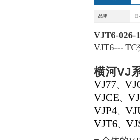
品牌
日
VJT6-026-
VJT6
--- 
横河
VJ
VJ77
VJ
、
VJCE
V
、
VJP4
VJ
、
VJT6
VJ
、