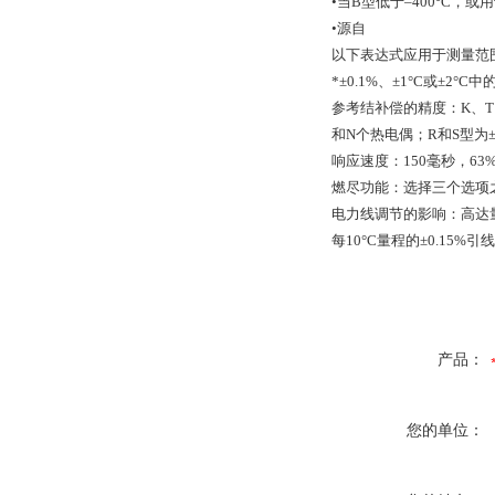
•当B型低于–400°C，
•源自
以下表达式应用于测量范围低
*±0.1%、±1°C或±2°
参考结补偿的精度：K、T、E
和N个热电偶；R和S型为±2
响应速度：150毫秒，63
燃尽功能：选择三个选项之
电力线调节的影响：高达
每10°C量程的±0.15%引
产品：
您的单位：