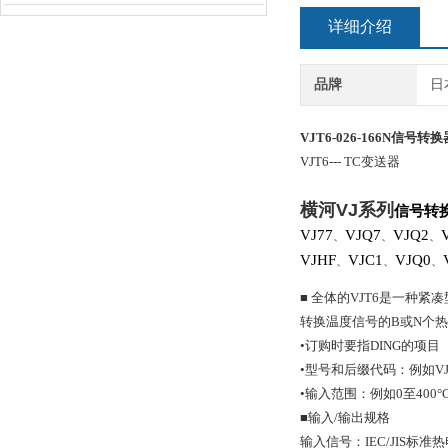
详细介绍
品牌
日
VJT6-026-166N
信号转换
VJT6
--- TC变送器
横河
VJ
系列
信号转
VJ77
VJQ7
VJQ2
、
、
、
VJHF
VJC1
VJQ0
、
、
、
■ 全体的VJT6是一种紧
转换温度信号的B或N个热
•订购时要指DING的项目
•型号和后缀代码：例如VJT6
•输入范围：例如0至400°
■输入/输出规格
输入信号：IEC/JIS标准热电偶（I