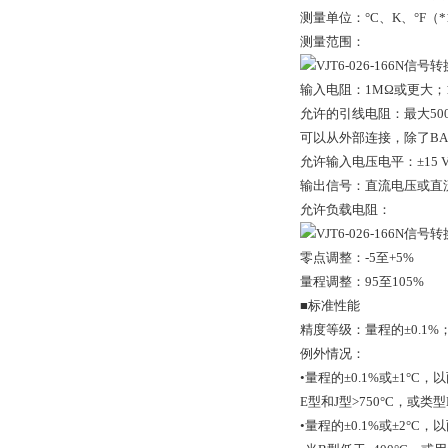
测量单位：°C、K、°F（*
测量范围：
输入电阻：1MΩ或更大；1
允许的引线电阻：最大50
可以从外部连接，除了BAR
允许输入电压电平：±15 V
输出信号：直流电压或直
允许负载电阻：
零点调整：-5至+5%
量程调整：95至105%
■标准性能
精度等级：量程的±0.1
例外情况：
•量程的±0.1%或±1°C，
E型和J型>750°C，或类型N
•量程的±0.1%或±2°C