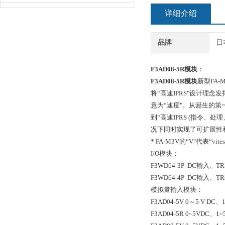
详细介绍
品牌
日
F3AD08-5R模块
：
F3AD08-5R
模块
新型FA-
将“高速IPRS"设计理念发
意为“速度"。从诞生的第
到“高速IPRS (指令
况下同时实现了可扩展性和 
* FA-M3V的“V"代表“v
I/O模块：
F3WD64-3P DC输入、T
F3WD64-4P DC输入、T
模拟量输入模块：
F3AD04-5V 0～5 V DC
F3AD04-5R 0~5VDC、