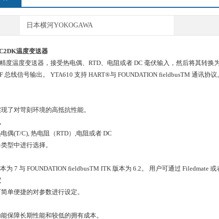
日本横河YOKOGAWA
A1C2DK温度变送器
是高精度温度变送器，接受热电偶、RTD、电阻或者 DC 毫伏输入，然后将其转换为 4~
 总线信号输出。 YTA610 支持 HART®与 FOUNDATION fieldbusTM 通讯协
实现了对苛刻环境的高抵抗性能。
入
偶(T/C), 热电阻（RTD）,电阻或者 DC
器类型中进行选择。
本为 7 与 FOUNDATION fieldbusTM ITK 版本为 6.2。 用户可通过 Filed
定
可简单便捷的对参数进行设定。
功能保障长期性能和较低的拥有成本。