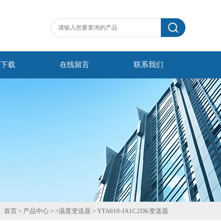
料下载
在线留言
联系我们
首页
>
产品中心
> >
温度变送器
>
YTA610-JA1C2DK变送器