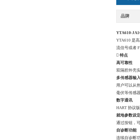
品牌
YTA610-J
YTA610 
流信号或者 FF
 特点
高可靠性
双隔腔外壳
多传感器输
用户可以从热电
毫伏等传感
数字通讯
HART 协议版
就地参数设
通过按钮，
自诊断功能
连续自诊断