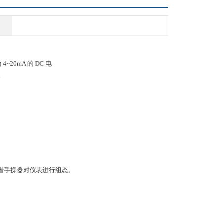
20mA 的 DC 电
议。
mate 或者手操器对仪表进行组态。