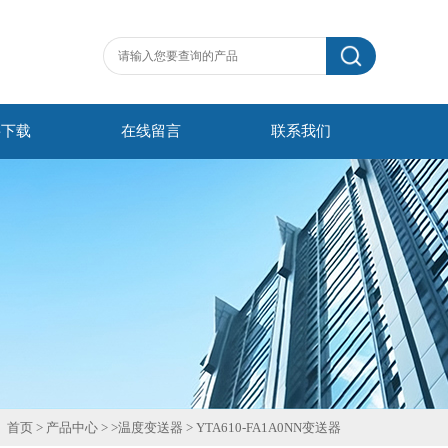
料下载
在线留言
联系我们
首页
>
产品中心
> >
温度变送器
>
YTA610-FA1A0NN变送器