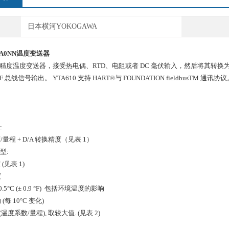
日本横河YOKOGAWA
A1A0NN温度变送器
是高精度温度变送器，接受热电偶、RTD、电阻或者 DC 毫伏输入，然后将其转换为 4~
 总线信号输出。 YTA610 支持 HART®与 FOUNDATION fieldbusTM 通讯协
:
/量程 + D/A 转换精度（见表 1）
讯型:
(见表 1)
度
0.5°C (± 0.9 °F) 包括环境温度的影响
每 10°C 变化)
±(温度系数/量程), 取较大值. (见表 2)