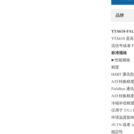
品牌
YTA610-F
YTA610 
流信号或者 FF
标准规格
■ 性能规格
精度
HART 通讯型
A/D 转换精度
Fieldbus 通
A/D 转换精度 
冷端补偿精
仅用于 T/C± 
环境温度影响 (
±0.1% 或者 
稳定性