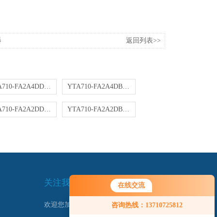
器
返回列表>>
YTA710-FA2A4DD变送器
YTA710-FA2A4DB变送器
YTA710-FA2A2DD变送器
YTA710-FA2A2DB变送器
关注我们
在线交流
您好！欢迎前来咨询，很高兴为您
欢迎您加我微信了解更多信息：
咨询热线：13710725812
服务，请问您要咨询什么问题呢？