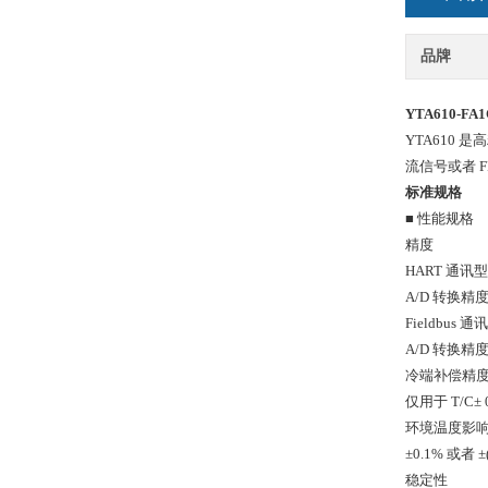
品牌
YTA610-F
YTA610 
流信号或者 FF
标准规格
■ 性能规格
精度
HART 通讯型
A/D 转换精度
Fieldbus 通
A/D 转换精度 
冷端补偿精
仅用于 T/C± 
环境温度影响 (
±0.1% 或者 
稳定性