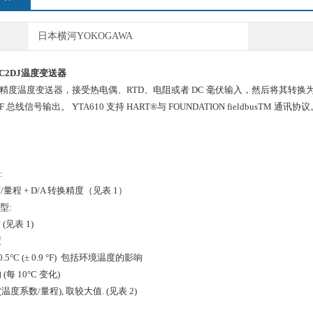
日本横河YOKOGAWA
A1C2DJ温度变送器
是高精度温度变送器，接受热电偶、RTD、电阻或者 DC 毫伏输入，然后将其转换为 4~
 总线信号输出。 YTA610 支持 HART®与 FOUNDATION fieldbusTM 通讯协
:
/量程 + D/A 转换精度（见表 1）
讯型:
(见表 1)
度
0.5°C (± 0.9 °F) 包括环境温度的影响
每 10°C 变化)
±(温度系数/量程), 取较大值. (见表 2)