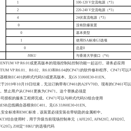
1
100-120 V
交流电源（
*3
）
2
220-240 V
交流电源（
*3
）
4
24
伏直流电源（
*3
）
0
没有防爆装置
0
基本类型
1
使用
ISA
标准
G3
选项
0
总是
0
/HKU
与香港大学接口（
*4
）
ENTUM VP R6.01
或更高版本的现场控制站控制功能一起运行。请务必应用
TUM VP R6.01
、
R6.02
、
R6.03
和
R6.04
的
CP471
的软件修补程序。
CP471
可以
器模块
EC401
的样式代码
S3
或更高版本。见
GS 33J60E30-01EN
。
应于
2019
年
10
月
19
日结束，无法订购带有
CP461
的
A2FV70D
。现有的
CP461
可以
。禁止用户从
CP461
更换为
CP471
。这个替换必须是
公司授权的服务工程师完成。
CP471
可以与样式代码
S3
组合使用
的
ESB
总线耦合器模块
EC401
。见
GS 33J60E30-01EN
。
足安全标准和
EMC
标准，该装置必须安装在带钥匙的金属柜中。
KT3
结合使用时，用于升级当前现场控制单元（
AFE20, AFM20, AFH20,
FG20), ZHI
定“
/HKU"
的选项代码