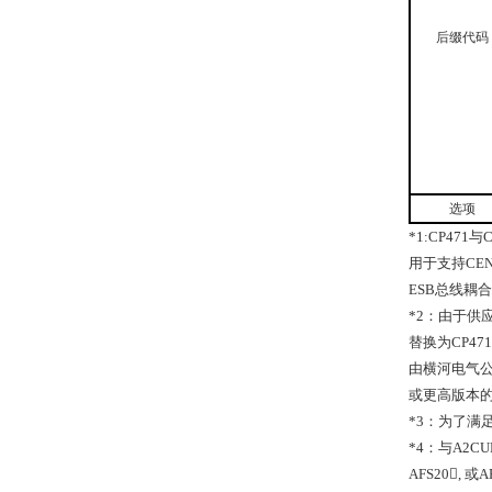
后缀代码
选项
*1:CP471
与
C
用于支持
CEN
ESB
总线耦合
*2
：由于供
替换为
CP471
由横河电气
或更高版本
*3
：为了满
*4
：与
A2CU
AFS20,
或
A