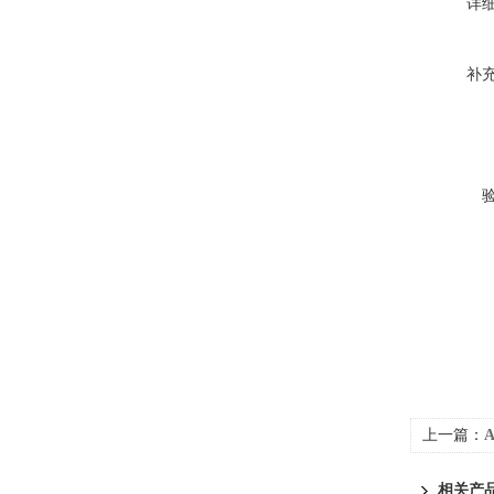
详
补
上一篇：
A
相关产