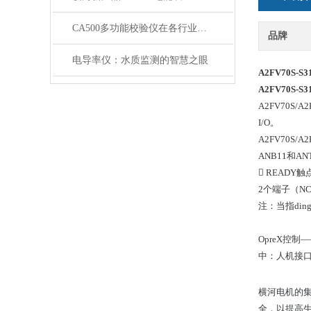
CA500多功能校验仪在各行业和领域的应用
品牌
电导率仪：水质监测的智慧之眼
A2FV70S-S
A2FV70S-S
A2FV70S
I/O。
A2FV70S
ANB11和
 READY
2个端子（NC
注：当指din
OpreX控制
中：人机接口
横河电机的
全，以提高