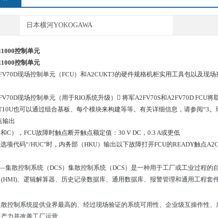
日本横河YOKOGAWA
311000控制单元
311000控制单元
/A2FV70D现场控制单元（FCU）和A2CUKT3的硬件规格机柜实用工具包以及
/A2FV70D现场控制单元（用于RIO系统升级） 将军A2FV70S和A2FV70D FC
ANT10U也可以通过组合基板、每个模块来构建等等。有关详细信息，请参阅“3。
触点输出
和C），FCU故障时触点断开触点额定值：30 V DC，0.3 A或更低
g选项代码“/HUC"时，内务部（HKU）输出以下故障打开FCU的READY触点A2C
——集散控制系统（DCS）
集散控制系统（DCS）是一种用于工厂或工业过程的
(HMI)、逻辑解算器、历史记录数据库、通用数据库、报警管理和通用工程套
集散控制系统提供业界最高的、经过现场验证的系统可用性、企业级互操作性、
生产力并改善工厂运营。