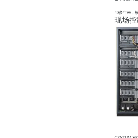
40多年来
现场控
CENTUM