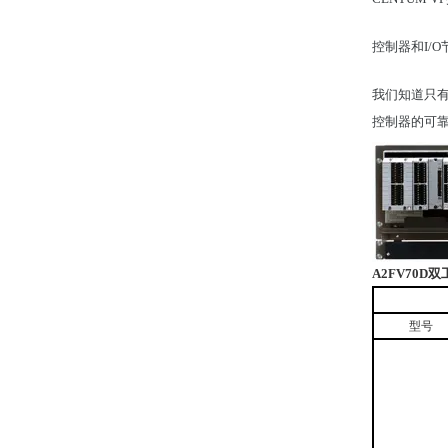
控制器和I/O节
我们知道只有
控制器的可
A2FV70D
双
型号