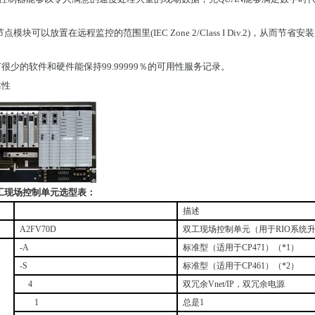
点模块可以放置在远程监控的范围里(IEC Zone 2/Class I Div.2)，从而节省
很少的软件和硬件能保持99.99999％的可用性服务记录。
靠性
工现场控制单元选型表：
描述
A2FV70D
双工现场控制单元（用于
RIO
系统
-A
标准型（适用于
CP471
）（
*1
）
-S
标准型（适用于
CP461
）（
*2
）
4
双冗余
Vnet/IP
，双冗余电源
1
总是
1