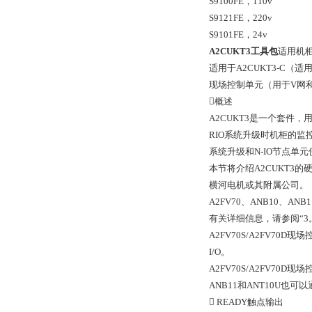
S9100FE，110v
S9121FE，220v
S9101FE，24v
A2CUKT3工具包
适用机
适用于A2CUKT3-C（适
现场控制单元（用于V网和
概述
A2CUKT3是一个套件，
RIO系统升级时机柜的监控
系统升级和N-IO节点单
本节将介绍A2CUKT3的
横河电机或其附属公司。
A2FV70、ANB10、A
有关详细信息，请参阅“3
A2FV70S/A2FV7
I/O。
A2FV70S/A2FV70D
ANB11和ANT10U
 READY触点输出