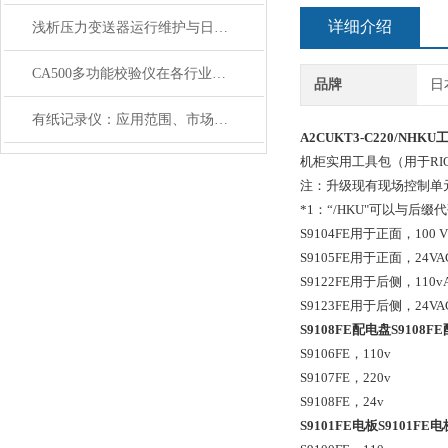
详细介绍
浅析压力变送器运行维护与日常保养
CA500多功能校验仪在各行业和领域的应用
品牌
日
有纸记录仪：应用范围、市场价值及前景分析
A2CUKT3-C220/NHK
机柜实用工具包（用于RI
注：升级现有现场控制单元（A
*1：“/HKU"可以与后缀代码“
S9104FE用于正面，100 V 
S9105FE用于正面，24VA
S9122FE用于后侧，110v
S9123FE用于后侧，24VA
S9108FE配电盘
S9108F
S9106FE，110v
S9107FE，220v
S9108FE，24v
S9101FE电板
S9101FE
电