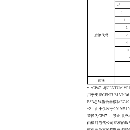
-S
4
1
1
后缀代码
2
4
0
选项
*1:CP471
与
CENTUM VP 
用于支持
CENTUM VP R6.
ESB
总线耦合器模块
EC40
*2
：由于供应于
2019
年
10
替换为
CP471
。禁止用户
由横河电气公司授权的服
或更高版本的
ESB
总线耦