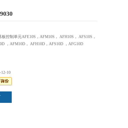
9030
30基板控制单元AFE10S，AFM10S， AFH10S， AFS10S，
0D ，AFM10D， AFH10D，AFS10D ，AFG10D
-12-10
言