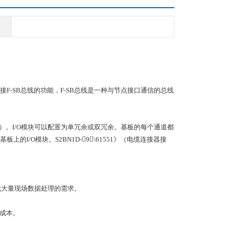
接F-SB总线的功能，F-SB总线是一种与节点接口通信的总线
BN1D）。I/O模块可以配置为单冗余或双冗余。基板的每个通道都
I/O模块。S2BN1D-9\61551》（电缆连接器接
时代大量现场数据处理的需求。
安装成本。