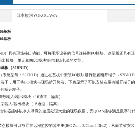
日本横河YOKOGAWA
030基板
30
基板
-IO）具有现场接口功能，可将现场设备的信号连接到I/O模块。该基板还具有连
输出模块、单元和向I/O模块提供现场电源的功能。
基板（S2BN1D）
/O单元（系统型号：S2ZN1D）通过在基板中安装I/O模块进行配置断开端子（S2
端子，用于将I/O模块与现场断开终端。下表显示了可以安装在带有断开端子的基板上的
任何断开端子。
43模数输入/输出模块（16通道，隔离）
3数字输入/输出模块（16通道，隔离）
 VP控制器能够以令人满意的速度处理大量的现场数据，完QUAN能够满足数字
点模块可以放置在远程监控的范围里(IEC Zone 2/Class I Div.2)，从而节省