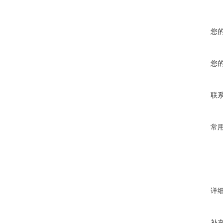
您
您
联
常
详
补