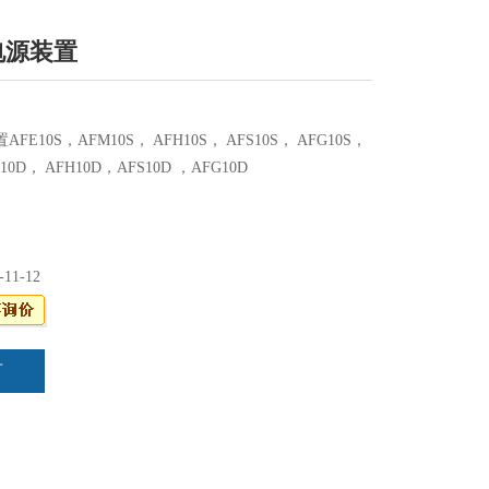
E电源装置
AFE10S，AFM10S， AFH10S， AFS10S， AFG10S，
10D， AFH10D，AFS10D ，AFG10D
-11-12
言