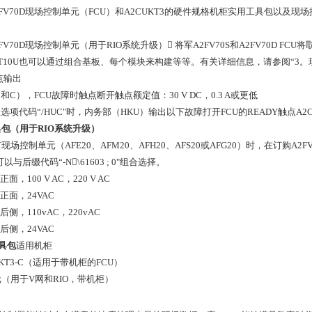
/A2FV70D现场控制单元（FCU）和A2CUKT3的硬件规格机柜实用工具包以及
/A2FV70D现场控制单元（用于RIO系统升级） 将军A2FV70S和A2FV70D FC
ANT10U也可以通过组合基板、每个模块来构建等等。有关详细信息，请参阅“3。
触点输出
和C），FCU故障时触点断开触点额定值：30 V DC，0.3 A或更低
g选项代码“/HUC"时，内务部（HKU）输出以下故障打开FCU的READY触点A2C
包（用于RIO系统升级）
场控制单元（AFE20、AFM20、AFH20、AFS20或AFG20）时，在订购A2FV
"可以与后缀代码“-N\61603 ; 0"组合选择。
正面，100 V AC，220 V AC
于正面，24VAC
于后侧，110vAC，220vAC
于后侧，24VAC
工具包
适用机柜
KT3-C（适用于带机柜的FCU）
（用于V网和RIO，带机柜）