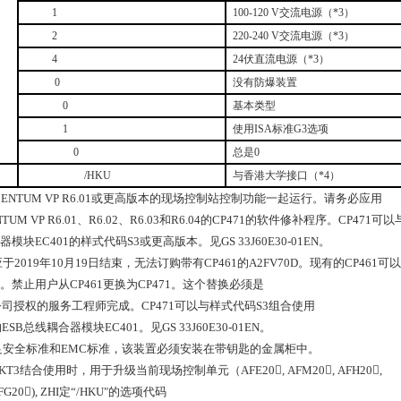
1
100-120 V
交流电源（
*3
）
2
220-240 V
交流电源（
*3
）
4
24
伏直流电源（
*3
）
0
没有防爆装置
0
基本类型
1
使用
ISA
标准
G3
选项
0
总是
0
/HKU
与香港大学接口（
*4
）
ENTUM VP R6.01
或更高版本的现场控制站控制功能一起运行。请务必应用
TUM VP R6.01
、
R6.02
、
R6.03
和
R6.04
的
CP471
的软件修补程序。
CP471
可以
器模块
EC401
的样式代码
S3
或更高版本。见
GS 33J60E30-01EN
。
应于
2019
年
10
月
19
日结束，无法订购带有
CP461
的
A2FV70D
。现有的
CP461
可以
。禁止用户从
CP461
更换为
CP471
。这个替换必须是
公司授权的服务工程师完成。
CP471
可以与样式代码
S3
组合使用
的
ESB
总线耦合器模块
EC401
。见
GS 33J60E30-01EN
。
足安全标准和
EMC
标准，该装置必须安装在带钥匙的金属柜中。
KT3
结合使用时，用于升级当前现场控制单元（
AFE20, AFM20, AFH20,
FG20), ZHI
定“
/HKU"
的选项代码