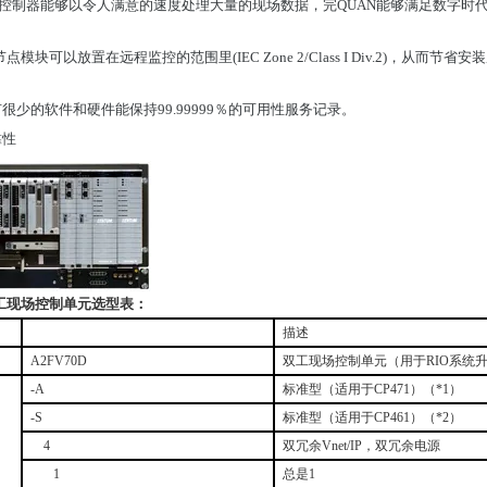
 VP控制器能够以令人满意的速度处理大量的现场数据，完QUAN能够满足数字
点模块可以放置在远程监控的范围里(IEC Zone 2/Class I Div.2)，从而节省
很少的软件和硬件能保持99.99999％的可用性服务记录。
靠性
工现场控制单元选型表：
描述
A2FV70D
双工现场控制单元（用于
RIO
系统
-A
标准型（适用于
CP471
）（
*1
）
-S
标准型（适用于
CP461
）（
*2
）
4
双冗余
Vnet/IP
，双冗余电源
1
总是
1