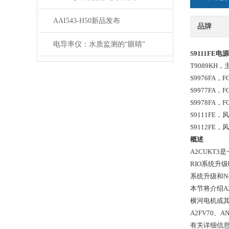
AAI543-H50新品发布
品牌
电导率仪：水质监测的“眼睛”
S9111FE电
T9089KH，
S9976FA，
F
S9977FA，
F
S9978FA，
F
S9111FE，
风
S9112FE，
风
概述
A2CUKT
RIO系统升级
系统升级和N
本节将介绍A
横河电机或
A2FV70、
有关详细信息