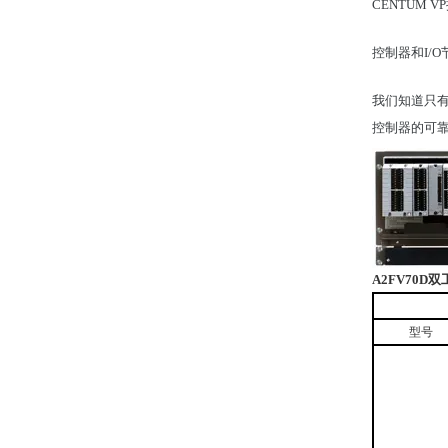
CENTUM
控制器和I/O节
我们知道只有
控制器的可
A2FV70D
双
型号