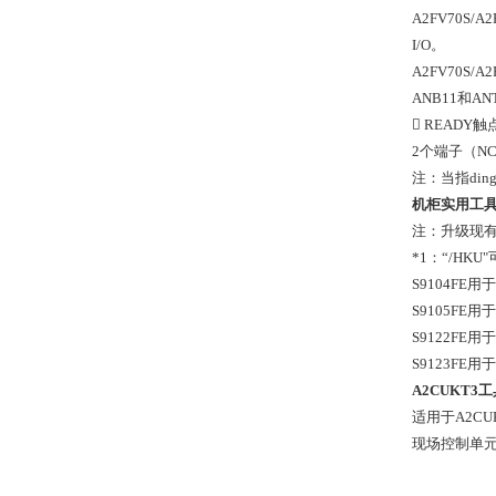
A2FV70S
I/O。
A2FV70S
ANB11和
 READY
2个端子（NC
注：当指din
机柜实用工具
注：升级现有现
*1：“/HKU
S9104FE用于
S9105FE用
S9122FE用
S9123FE用
A2CUKT3
适用于A2CU
现场控制单元