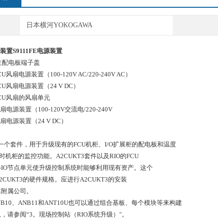
日本横河YOKOGAWA
源装置
S9111FE电源装置
主配电板端子盖
CU风扇电源装置（100-120V AC/220-240V AC）
CU风扇电源装置（24 V DC）
CU风扇的风扇单元
扇电源装置（100-120V交流电/220-240V
扇电源装置（24 V DC）
3是一个套件，用于升级现有的FCU机柜、I/O扩展柜的配电板和温度
时机柜的监控功能。A2CUKT3套件以及RIO的FCU
-IO节点单元使升级控制系统时能够利用现有资产。这个
2CUKT3的硬件规格。应进行A2CUKT3的安装
其附属公司。
ANB10、ANB11和ANT10U也可以通过组合基板、每个模块等来构建
，请参阅“3。现场控制站（RIO系统升级）"。