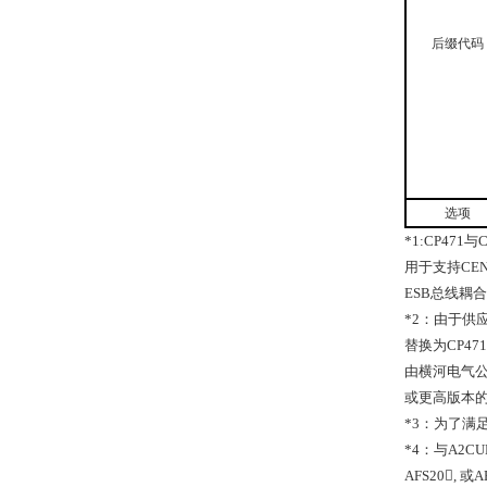
后缀代码
选项
*1:CP471
与
C
用于支持
CEN
ESB
总线耦合
*2
：由于供
替换为
CP471
由横河电气
或更高版本
*3
：为了满
*4
：与
A2CU
AFS20,
或
A