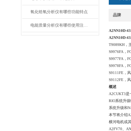
氧化锆氧分析仪有哪些功能特点
品牌
电能质量分析仪有哪些使用注意事项
A2NN10D-43
A2NN10D-43
T9089KH，
S9976FA，
F
S9977FA，
F
S9978FA，
F
S9111FE，
风
S9112FE，
风
概述
A2CUKT
RIO系统升级
系统升级和N
本节将介绍A
横河电机或
A2FV70、