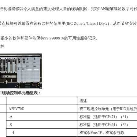
 VP控制器能够以令人满意的速度处理大量的现场数据，完QUAN能够满足数字
点模块可以放置在远程监控的范围里(IEC Zone 2/Class I Div.2)，从而节省
很少的软件和硬件能保持99.99999％的可用性服务记录。
靠性
工现场控制单元选型表：
描述
A2FV70D
双工现场控制单元（用于
RIO
系统
-A
标准型（适用于
CP471
）（
*1
）
-S
标准型（适用于
CP461
）（
*2
）
4
双冗余
Vnet/IP
，双冗余电源