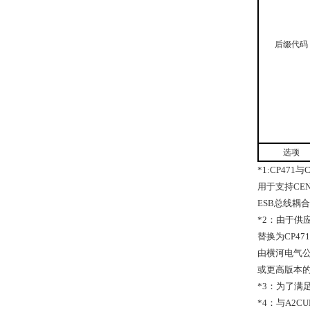
后缀代码
选项
*1:CP471
与
C
用于支持
CEN
ESB
总线耦合
*2
：由于供
替换为
CP471
由横河电气
或更高版本
*3
：为了满
*4
：与
A2CU