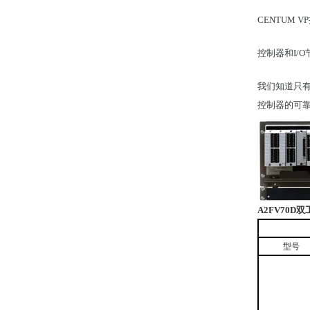
CENTUM
控制器和I/O节
我们知道只有
控制器的可
A2FV70D
双
型号