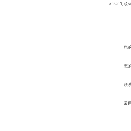
AFS20,
或
A
您
您
联
常