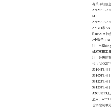
有关详细信息
A2FV70S
I/O。
A2FV70S
ANB11和
 READY
2个端子（NC
注：当指din
机柜实用工具
注：升级现有现
*1：“/HKU
S9104FE用于
S9105FE用
S9122FE用
S9123FE用
A2CUKT3
适用于A2CU
现场控制单元