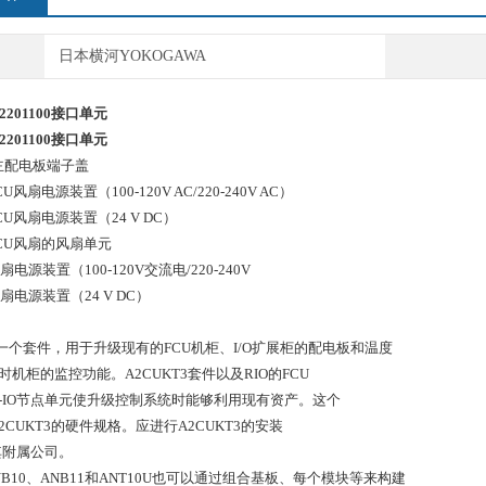
日本横河YOKOGAWA
2201100
接口单元
2201100
接口单元
主配电板端子盖
CU风扇电源装置（100-120V AC/220-240V AC）
CU风扇电源装置（24 V DC）
CU风扇的风扇单元
扇电源装置（100-120V交流电/220-240V
扇电源装置（24 V DC）
3是一个套件，用于升级现有的FCU机柜、I/O扩展柜的配电板和温度
时机柜的监控功能。A2CUKT3套件以及RIO的FCU
-IO节点单元使升级控制系统时能够利用现有资产。这个
2CUKT3的硬件规格。应进行A2CUKT3的安装
其附属公司。
ANB10、ANB11和ANT10U也可以通过组合基板、每个模块等来构建