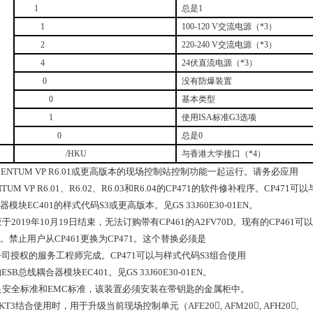
1
总是
1
1
100-120 V
交流电源（
*3
）
2
220-240 V
交流电源（
*3
）
4
24
伏直流电源（
*3
）
0
没有防爆装置
0
基本类型
1
使用
ISA
标准
G3
选项
0
总是
0
/HKU
与香港大学接口（
*4
）
ENTUM VP R6.01
或更高版本的现场控制站控制功能一起运行。请务必应用
TUM VP R6.01
、
R6.02
、
R6.03
和
R6.04
的
CP471
的软件修补程序。
CP471
可以
器模块
EC401
的样式代码
S3
或更高版本。见
GS 33J60E30-01EN
。
应于
2019
年
10
月
19
日结束，无法订购带有
CP461
的
A2FV70D
。现有的
CP461
可以
。禁止用户从
CP461
更换为
CP471
。这个替换必须是
公司授权的服务工程师完成。
CP471
可以与样式代码
S3
组合使用
的
ESB
总线耦合器模块
EC401
。见
GS 33J60E30-01EN
。
足安全标准和
EMC
标准，该装置必须安装在带钥匙的金属柜中。
KT3
结合使用时，用于升级当前现场控制单元（
AFE20, AFM20, AFH20,