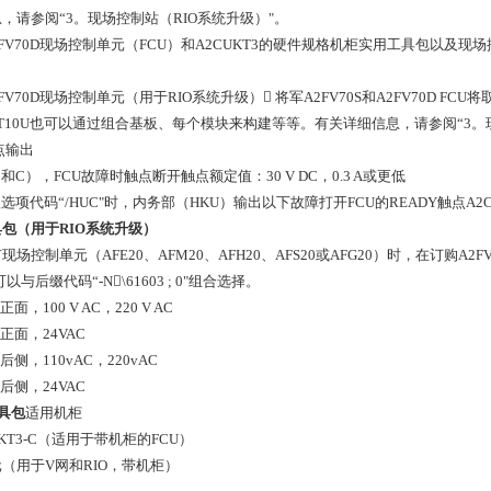
，请参阅“3。现场控制站（RIO系统升级）"。
/A2FV70D现场控制单元（FCU）和A2CUKT3的硬件规格机柜实用工具包以及
/A2FV70D现场控制单元（用于RIO系统升级） 将军A2FV70S和A2FV70D FC
ANT10U也可以通过组合基板、每个模块来构建等等。有关详细信息，请参阅“3。
触点输出
和C），FCU故障时触点断开触点额定值：30 V DC，0.3 A或更低
g选项代码“/HUC"时，内务部（HKU）输出以下故障打开FCU的READY触点A2C
包（用于RIO系统升级）
场控制单元（AFE20、AFM20、AFH20、AFS20或AFG20）时，在订购A2FV
"可以与后缀代码“-N\61603 ; 0"组合选择。
正面，100 V AC，220 V AC
于正面，24VAC
于后侧，110vAC，220vAC
于后侧，24VAC
工具包
适用机柜
KT3-C（适用于带机柜的FCU）
（用于V网和RIO，带机柜）