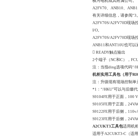
横河电机或其附属公司。
A2FV70、ANB10、A
有关详细信息，请参阅“3
A2FV70S/A2FV7
I/O。
A2FV70S/A2FV70D
ANB11和ANT10U
 READY触点输出
2个端子（NC和C），FCU
注：当指ding选项代码“/
机柜实用工具包（用于RI
注：升级现有现场控制单元（A
*1：“/HKU"可以与后缀代码“
S9104FE用于正面，100 V 
S9105FE用于正面，24VA
S9122FE用于后侧，110v
S9123FE用于后侧，24VA
A2CUKT3工具包
适用机
适用于A2CUKT3-C（适