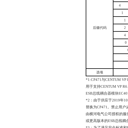
4
1
1
后缀代码
2
4
0
选项
*1:CP471
与
CENTUM VP 
用于支持
CENTUM VP R6.
ESB
总线耦合器模块
EC40
*2
：由于供应于
2019
年
10
替换为
CP471
。禁止用户
由横河电气公司授权的服
或更高版本的
ESB
总线耦
*3
：为了满足安全标准和