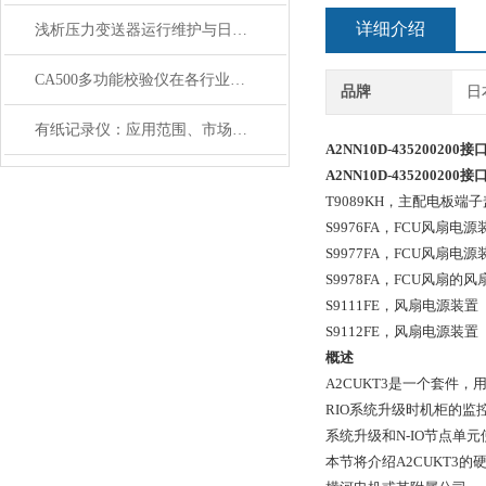
详细介绍
浅析压力变送器运行维护与日常保养
CA500多功能校验仪在各行业和领域的应用
品牌
日
有纸记录仪：应用范围、市场价值及前景分析
A2NN10D-435200200
接
A2NN10D-435200200
接
T9089KH，
主配电板端子
S9976FA，
FCU风扇电源装置（
S9977FA，
FCU风扇电源装
S9978FA，
FCU风扇的风
S9111FE，
风扇电源装置（10
S9112FE，
风扇电源装置（2
概述
A2CUKT3是一个套件，
RIO系统升级时机柜的监控
系统升级和N-IO节点单
本节将介绍A2CUKT3的