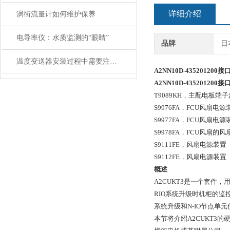
详细介绍
涡街流量计如何维护保养
电导率仪：水质监测的“眼睛”
品牌
日
温度变送器安装过程中需要注意哪些细节
A2NN10D-435201200
接
A2NN10D-435201200
接
T9089KH，
主配电板端子
S9976FA，
FCU风扇电源装置（
S9977FA，
FCU风扇电源装
S9978FA，
FCU风扇的风
S9111FE，
风扇电源装置（10
S9112FE，
风扇电源装置（2
概述
A2CUKT3是一个套件，
RIO系统升级时机柜的监控
系统升级和N-IO节点单
本节将介绍A2CUKT3的