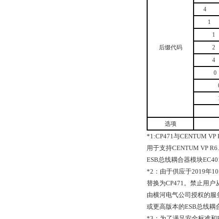
4
1
1
后缀代码
2
4
0
选项
*1:CP471
与
CENTUM VP 
用于支持
CENTUM VP R6.
ESB
总线耦合器模块
EC40
*2
：由于供应于
2019
年
10
替换为
CP471
。禁止用户
由横河电气公司授权的服
或更高版本的
ESB
总线耦
*3
：为了满足安全标准和