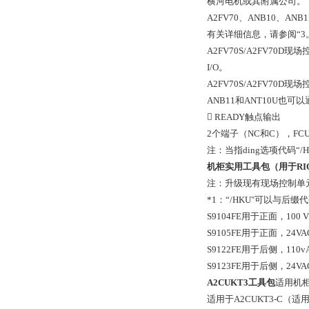
横河电机或其附属公司。
A2FV70、ANB10、A
有关详细信息，请参阅“3
A2FV70S/A2FV7
I/O。
A2FV70S/A2FV70D
ANB11和ANT10U
 READY触点输出
2个端子（NC和C），FCU
注：当指ding选项代码“/
机柜实用工具包（用于RI
注：升级现有现场控制单元（A
*1：“/HKU"可以与后缀代码“
S9104FE用于正面，100 V 
S9105FE用于正面，24VA
S9122FE用于后侧，110v
S9123FE用于后侧，24VA
A2CUKT3工具包
适用机
适用于A2CUKT3-C（适