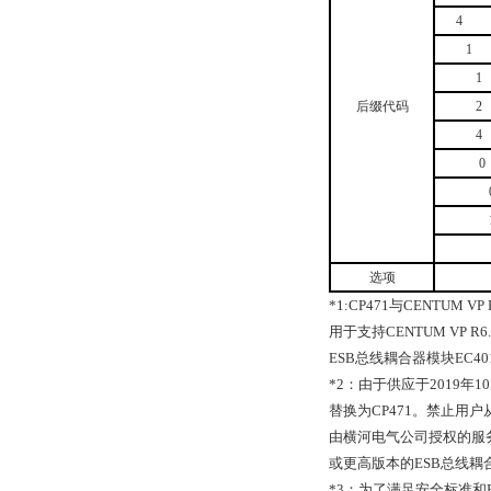
4
1
1
后缀代码
2
4
0
选项
*1:CP471
与
CENTUM VP 
用于支持
CENTUM VP R6.
ESB
总线耦合器模块
EC40
*2
：由于供应于
2019
年
10
替换为
CP471
。禁止用户
由横河电气公司授权的服
或更高版本的
ESB
总线耦
*3
：为了满足安全标准和