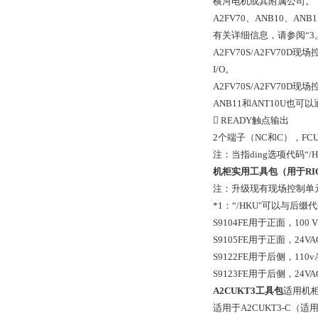
横河电机或其附属公司。
A2FV70、ANB10、A
有关详细信息，请参阅“3
A2FV70S/A2FV7
I/O。
A2FV70S/A2FV70D
ANB11和ANT10U
 READY触点输出
2个端子（NC和C），FCU
注：当指ding选项代码“/
机柜实用工具包（用于RI
注：升级现有现场控制单元（A
*1：“/HKU"可以与后缀代码“
S9104FE用于正面，100 V 
S9105FE用于正面，24VA
S9122FE用于后侧，110v
S9123FE用于后侧，24VA
A2CUKT3工具包
适用机
适用于A2CUKT3-C（适