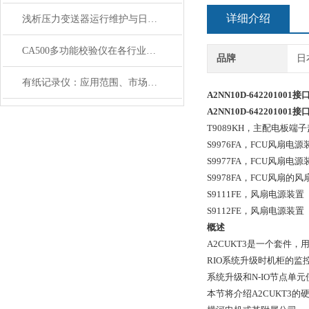
详细介绍
浅析压力变送器运行维护与日常保养
CA500多功能校验仪在各行业和领域的应用
品牌
日
有纸记录仪：应用范围、市场价值及前景分析
A2NN10D-642201001
A2NN10D-642201001
接
T9089KH，
主配电板端子
S9976FA，
FCU风扇电源装置（
S9977FA，
FCU风扇电源装
S9978FA，
FCU风扇的风
S9111FE，
风扇电源装置（10
S9112FE，
风扇电源装置（2
概述
A2CUKT3是一个套件，
RIO系统升级时机柜的监控
系统升级和N-IO节点单
本节将介绍A2CUKT3的