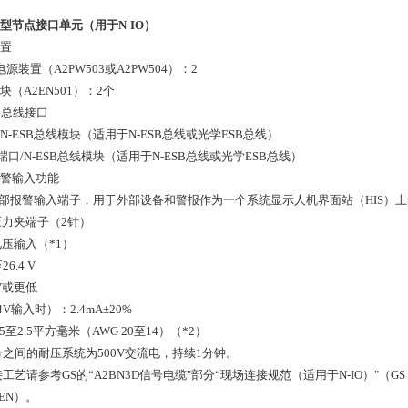
30D型节点接口单元（用于N-IO）
配置
电源装置（A2PW503或A2PW504）：2
模块（A2EN501）：2个
ESB总线接口
N-ESB总线模块（适用于N-ESB总线或光学ESB总线）
口/N-ESB总线模块（适用于N-ESB总线或光学ESB总线）
部报警输入功能
外部报警输入端子，用于外部设备和警报作为一个系统显示人机界面站（HIS）
力夹端子（2针）
压输入（*1）
6.4 V
 V或更低
V输入时）：2.4mA±20%
5至2.5平方毫米（AWG 20至14）（*2）
号之间的耐压系统为500V交流电，持续1分钟。
工艺请参考GS的“A2BN3D信号电缆"部分“现场连接规范（适用于N-IO）"（GS
01EN）。