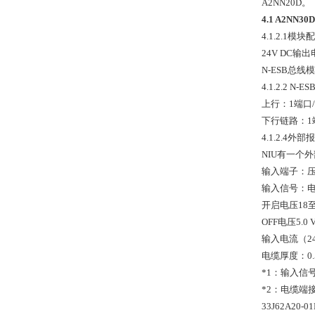
A2NN20D。
4.1 A2NN
4.1.2.1模块
24V DC输出
N-ESB总线
4.1.2.2 N-
上行：1端口/
下行链路：1端
4.1.2.4外
NIU有一个
输入端子：压
输入信号：电
开启电压18至2
OFF电压5.0
输入电流（24
电缆厚度：0.
*1：输入信
*2：电缆端接
33J62A20-