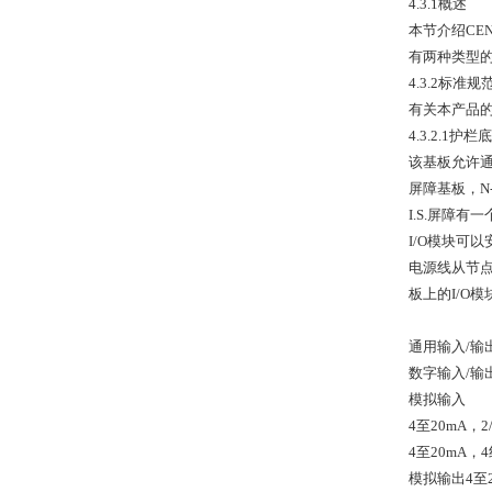
4.3.1概述
本节介绍CEN
有两种类型的
4.3.2标准规
有关本产品的安
4.3.2.1护
该基板允许通
屏障基板，N
I.S.屏障
I/O模块可
电源线从节点
板上的I/O模块
通用输入/输
数字输入/输出
模拟输入
4至20mA，2
4至20mA，4
模拟输出4至20