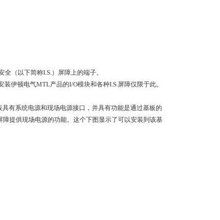
全（以下简称I.S.）屏障上的端子。
安装伊顿电气MTL产品的I/O模块和各种I.S.屏障仅限于此。
该基板具有系统电源和现场电源接口，并具有功能是通过基板的
I.S.屏障提供现场电源的功能。这个下图显示了可以安装到该基