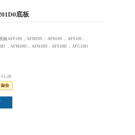
201D0底板
0底板AFE10S，AFM10S， AFH10S， AFS10S，
0D ，AFM10D， AFH10D，AFS10D ，AFG10D
-11-28
言