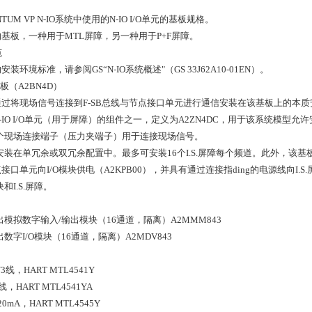
TUM VP N-IO系统中使用的N-IO I/O单元的基板规格。
基板，一种用于MTL屏障，另一种用于P+F屏障。
范
装环境标准，请参阅GS“N-IO系统概述"（GS 33J62A10-01EN）。
栏底板（A2BN4D）
过将现场信号连接到F-SB总线与节点接口单元进行通信安装在该基板上的本质安
-IO I/O单元（用于屏障）的组件之一，定义为A2ZN4DC，用于该系统模型允许
有一个现场连接端子（压力夹端子）用于连接现场信号。
以安装在单冗余或双冗余配置中。最多可安装16个I.S.屏障每个频道。此外，
接口单元向I/O模块供电（A2KPB00），并具有通过连接指ding的电源线向
和I.S.屏障。
出模拟数字输入/输出模块（16通道，隔离）A2MMM843
数字I/O模块（16通道，隔离）A2MDV843
/3线，HART MTL4541Y
线，HART MTL4541YA
mA，HART MTL4545Y