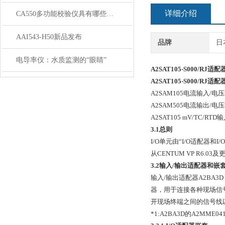
详细介绍
CA550多功能校验仪具有哪些特点呢？
AAI543-H50新品发布
品牌
日
电导率仪：水质监测的“眼睛”
A2SAT105-S000/RJ
适配
A2SAT105-S000/RJ适配
A2SAM105电流输入/
A2SAM505电流输出/
A2SAT105 mV/TC/RT
3.1总则
I/O单元由“I/O适配器和
从CENTUM VP R6.0
3.2输入/输出适配器和嵌
输入/输出适配器A2BA3
器，用于连接各种现场信
开现场终端之间的信号线以及
*1:A2BA3D的A2MME