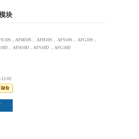
M模块
10S，AFM10S， AFH10S， AFS10S， AFG10S，
10D， AFH10D，AFS10D ，AFG10D
-12-02
言