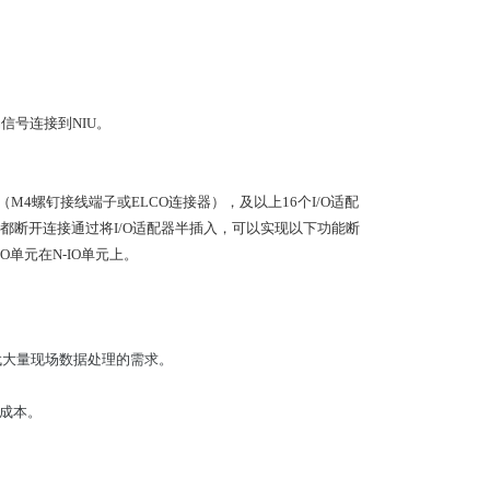
场信号连接到NIU。
（M4螺钉接线端子或ELCO连接器），及以上16个I/O适配
都断开连接通过将I/O适配器半插入，可以实现以下功能断
O单元在N-IO单元上。
时代大量现场数据处理的需求。
安装成本。