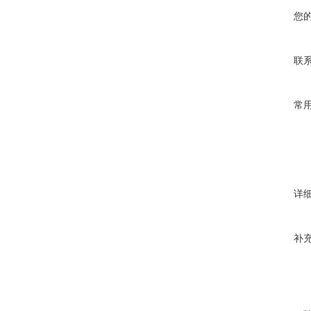
您
联
常
详
补