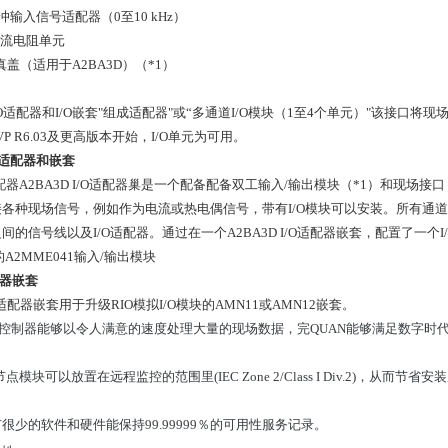
5脉冲输入信号适配器（0至10 kHz）
1分流电阻单元
仿真盖（适用于A2BA3D）（*1）
I/O适配器和I/O嵌套"组成适配器"或“多通道I/O模块（1至4个单元）"该接口将现
 VP R6.03及更高版本开始，I/O单元为可用。
出适配器和嵌套
配器A2BA3D I/O适配器巢是一个配备配备双工输入/输出模块（*1）和现场接口
各种现场信号，例如作为电流或热电偶信号，带有I/O模块可以安装。所有通道
的信号线以及I/O适配器。通过在一个A2BA3D I/O适配器嵌套，配置了一个I/
D的A2MME041输入/输出模块
适配器嵌套
I/O适配器嵌套用于升级RIO模拟I/O模块的AMN11或AMN12嵌套。
 VP控制器能够以令人满意的速度处理大量的现场数据，完QUAN能够满足数字
点模块可以放置在远程监控的范围里(IEC Zone 2/Class I Div.2)，从而节省
很少的软件和硬件能保持99.99999％的可用性服务记录。