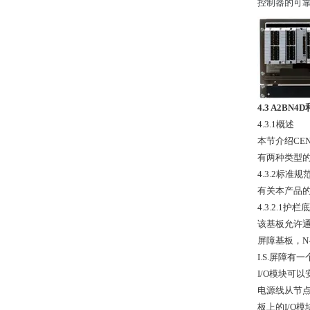
控制器的可
4.3 A2BN
4.3.1概述
本节介绍CEN
有两种类型的
4.3.2标准规
有关本产品的安
4.3.2.1护
该基板允许通
屏障基板，N
I.S.屏障
I/O模块可
电源线从节点
板上的I/O模块