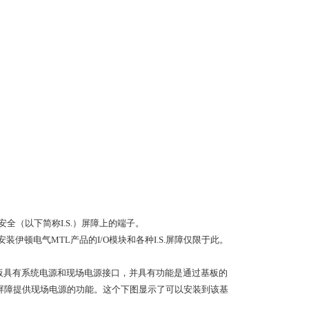
全（以下简称I.S.）屏障上的端子。
安装伊顿电气MTL产品的I/O模块和各种I.S.屏障仅限于此。
该基板具有系统电源和现场电源接口，并具有功能是通过基板的
I.S.屏障提供现场电源的功能。这个下图显示了可以安装到该基