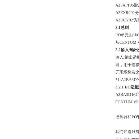
A2SAP10
A2EXR00
A2DCV02
3.1总则
I/O单元由“
从CENTUM
3.2输入/输
输入/输出适
器，用于连接
开现场终端之间
*1:A2BA3
3.2.1 I/O
A2BA3D 
CENTUM
控制器和I/O节
我们知道只有