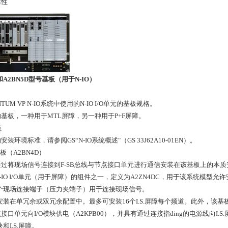
靠性
4D和A2BN5D型号基板（用于N-IO）
TUM VP N-IO系统中使用的N-IO I/O单元的基板规格。
基板，一种用于MTL屏障，另一种用于P+F屏障。
范
装环境标准，请参阅GS“N-IO系统概述"（GS 33J62A10-01EN）。
栏底板（A2BN4D）
过将现场信号连接到F-SB总线与节点接口单元进行通信安装在该基板上的本质安
-IO I/O单元（用于屏障）的组件之一，定义为A2ZN4DC，用于该系统模型允许
有一个现场连接端子（压力夹端子）用于连接现场信号。
以安装在单冗余或双冗余配置中。最多可安装16个I.S.屏障每个频道。此外，
接口单元向I/O模块供电（A2KPB00），并具有通过连接指ding的电源线向
和I.S.屏障。