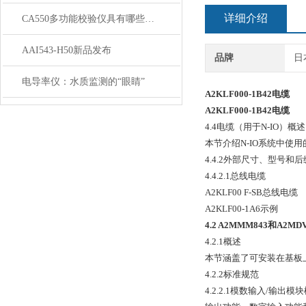
详细介绍
CA550多功能校验仪具有哪些特点呢？
AAI543-H50新品发布
品牌
日
电导率仪：水质监测的“眼睛”
A2KLF000-1B42
电缆
A2KLF000-1B42
电缆
4.4电缆（用于N-IO）概述
本节介绍N-IO系统中使
4.4.2外部尺寸、型号和
4.4.2.1总线电缆
A2KLF00 F-SB总线电缆
A2KLF00-1A6示例
4.2 A2MMM843和A2
4.2.1概述
本节涵盖了可安装在基板上的I
4.2.2标准规范
4.2.2.1模数输入/