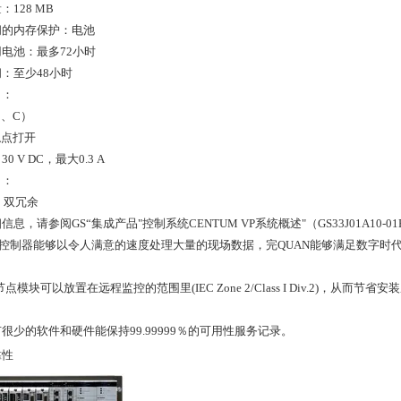
128 MB
间的内存保护：电池
电池：最多72小时
：至少48小时
出：
C、C）
触点打开
 V DC，最大0.3 A
口：
口：双冗余
息，请参阅GS“集成产品"控制系统CENTUM VP系统概述"（GS33J01A10-01
 VP控制器能够以令人满意的速度处理大量的现场数据，完QUAN能够满足数字
点模块可以放置在远程监控的范围里(IEC Zone 2/Class I Div.2)，从而节省
很少的软件和硬件能保持99.99999％的可用性服务记录。
靠性