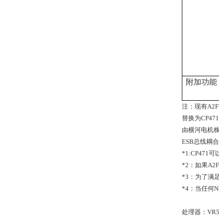
附加功能
注：现有A2FV
替换为CP47
由横河电机株
ESB总线耦合
*1:CP47
*2：如果A2
*3：为了满
*4：当任何N
处理器：VR55