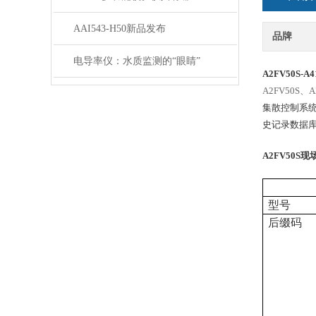
AAI543-H50新品发布
品牌
电导率仪：水质监测的“眼睛”
A2FV50S-A4
A2FV50S
集散控制系统
史记录数据库
A2FV50S
现
型号
后缀码