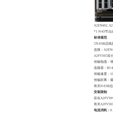
A2EN402
*1:N-IO
标准规范
N-ESB总
连接：A2EN
A2FV50
传输电缆：增
连接器：RJ-4
传输速度：100
传输距离：最大
有关N-ESB
安装限制
应在A2FV5
有关A2FV50
电流消耗：
0