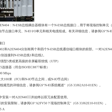
, A2EN404：N-ESB总线耦合器模块有一个N-ESB总线接口，用于将现场控制单元（
节点由节点接口单元、N-IO I/O单元和相关电缆组成。有关详细信息，请参阅GS“N-IO系统
线接口
402和A2EN404分别有两个和四个N-ESB总线通信端口模块的前部。一对A2E
应分别连接到N-ESB总线1和总线2。
强型5类或更高级的非屏蔽双绞线（UTP）
5连接器（符合ISO/IEC8877标准）
 Mbps
100米（FCU和N-IO节点之间，或N-IO节点间）
总线规范的详细信息，请参阅GS“N-IO系统概述"（GS 33J62A10-01EN）。
0中安装一对A2EN40，并始终以双冗余配置使用。
的安装限制，请参阅GS“A2FV50？现场控制单元"（GS 33J62E10-01EN）。
.5 A