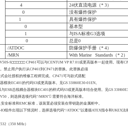
4
24
伏直流电源（* 3）
0
没有爆炸保护
1
具有爆炸保护
0
基本型
1
与ISA标准G3选项
0
总是0
/ATDOC
防爆保护手册（* 4）
/MRN
With Marine Standards
（* 2）
50S-S□□□□□□ CP461可以与CENTUM VP R7.01或更高版本一起使用。现有C
1。禁止用户执行从CP461到CP471的替换。此替换必须
式会社授权的维修工程师完成。CP471可与款式搭配
器模块EC401的代码S3或更高版本。见GS 33H60E30-01EN。
1可以与ESB总线耦合器模块EC401的样式码S3或更高版本结合使用。见GS 33H60E30
FV50，则选择选项代码“/MRN" 需要符合海洋标准。
足安全标准和EMC标准，该装置必须安装在带钥匙的金属柜中。
-IO组件出现以下情况时，选择选项代码“/ATDOC"以遵循ATEX指令和UKEX
32（350 MHz）