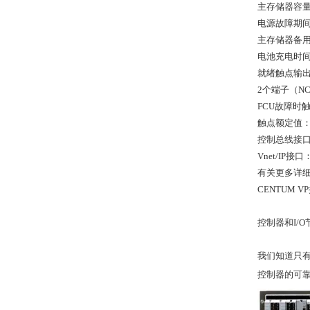
主存储器容量：
电源故障期
主存储器备用
电池充电时间
就绪触点输
2个端子（N
FCU故障时
触点额定值：30
控制总线接
Vnet/IP接
有关更多详细信
CENTUM
控制器和I/O节
我们知道只有
控制器的可