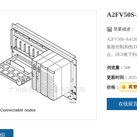
A2FV50S
简要描述：
A2FV50S-A41
集散控制系统(
台。DCS将下
解算器、历史记
浏览量：
508
过10000家工
更新时间：
2025
价格：
在线留
绍