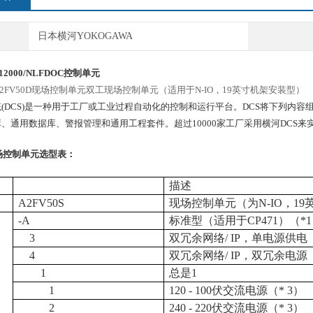
日本横河YOKOGAWA
12000/NLFDOC
控制单元
、A2FV50D现场控制单元双工现场控制单元（适用于N-IO，19英寸机架安装型）
(DCS)是一种用于工厂或工业过程自动化的控制和运行平台。DCS将下列内容
、通用数据库、警报管理和通用工程套件。超过10000家工厂采用横河DCS来
场控制单元选型表：
描述
A2FV50S
现场控制单元（为N-IO，1
-A
标准型（适用于
CP471
）（
*1
3
双冗余网络/ IP，单电源供电
4
双冗余网络/ IP，双冗余电源
1
总是1
1
120 - 100
伏交流电源（* 3）
2
240 - 220
伏交流电源（* 3）