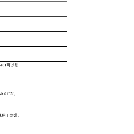
P461可以是
-01EN。
法规用于防爆。