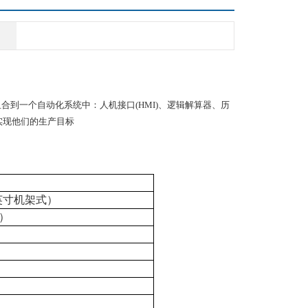
组合到一个自动化系统中：人机接口(HMI)、逻辑解算器、历
实现他们的生产目标
9英寸机架式）
）