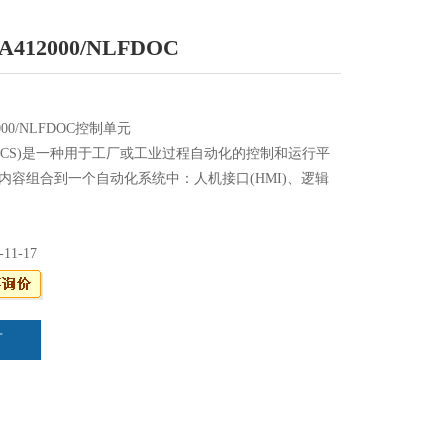
-A412000/NLFDOC
2000/NLFDOC控制单元
DCS)是一种用于工厂或工业过程自动化的控制和运行平
列内容组合到一个自动化系统中：人机接口(HMI)、逻辑
录数据库、通用数据库、警报管理和通用工程套件。超
厂采用横河DCS来实现他们的生产目标
-11-17
言