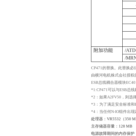
附加功能
/AT
/MR
CP471的替换。此替换必
由横河电机株式会社授权的
ESB
总线耦合器模块EC401
*1:CP471
可以与ESB总线耦
*2
：如果A2FV50，则选
*3
：为了满足安全标准和
*4
：当任何N-IO组件出现
处理器：VR5532（350 M
主存储器容量：128 MB
电源故障期间的内存保护