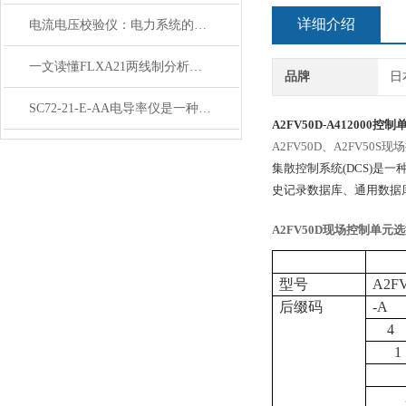
详细介绍
电流电压校验仪：电力系统的贴心助
一文读懂FLXA21两线制分析仪：功能、规格与智能化应用
品牌
日
SC72-21-E-AA电导率仪是一种用于测量水体中的电导率的仪器
A2FV50D-A412000
控制
A2FV50D、A2FV5
集散控制系统(DCS)是
史记录数据库、通用数据库
A2FV50D
现场控制单元选
型号
A2F
后缀码
-A
4
1