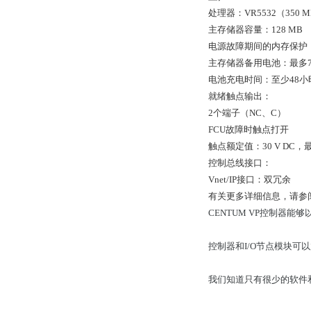
处理器：VR5532（350 M
主存储器容量：128 MB
电源故障期间的内存保护
主存储器备用电池：最多7
电池充电时间：至少48小
就绪触点输出：
2个端子（NC、C）
FCU故障时触点打开
触点额定值：30 V DC，最大
控制总线接口：
Vnet/IP接口：双冗余
有关更多详细信息，请参阅GS
CENTUM VP控制器
控制器和I/O节点模块可以放置
我们知道只有很少的软件和