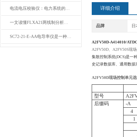
详细介绍
电流电压校验仪：电力系统的贴心助
一文读懂FLXA21两线制分析仪：功能、规格与智能化应用
品牌
日
SC72-21-E-AA电导率仪是一种用于测量水体中的电导率的仪器
A2FV50D-A414010/ATD
A2FV50D、A2FV5
集散控制系统(DCS)是
史记录数据库、通用数据库
A2FV50D
现场控制单元选
型号
A2F
后缀码
-A
4
1