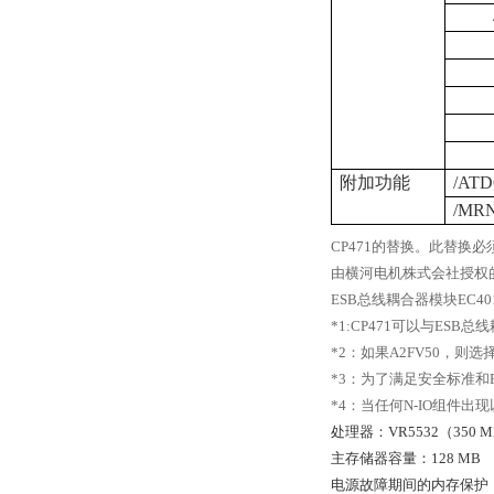
附加功能
/AT
/MR
CP471的替换。此替换必
由横河电机株式会社授权的
ESB
总线耦合器模块EC401
*1:CP471
可以与ESB总线耦
*2
：如果A2FV50，则选
*3
：为了满足安全标准和
*4
：当任何N-IO组件出现
处理器：VR5532（350 M
主存储器容量：128 MB
电源故障期间的内存保护