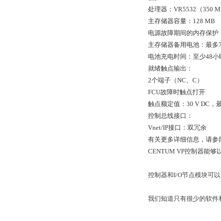
处理器：VR5532（350 M
主存储器容量：128 MB
电源故障期间的内存保护
主存储器备用电池：最多7
电池充电时间：至少48小
就绪触点输出：
2个端子（NC、C）
FCU故障时触点打开
触点额定值：30 V DC，最大
控制总线接口：
Vnet/IP接口：双冗余
有关更多详细信息，请参阅GS
CENTUM VP控制器
控制器和I/O节点模块可以放置
我们知道只有很少的软件和