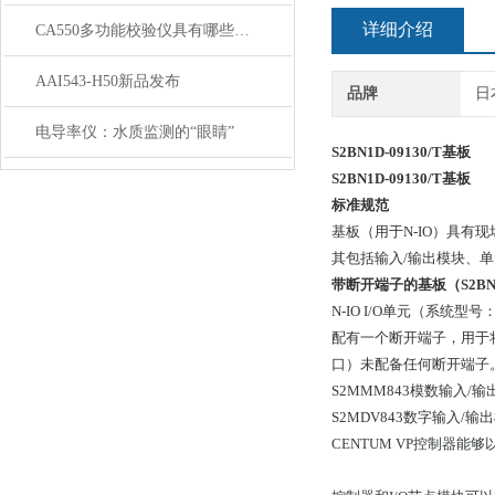
详细介绍
CA550多功能校验仪具有哪些特点呢？
AAI543-H50新品发布
品牌
日
电导率仪：水质监测的“眼睛”
S2BN1D-09130/T
基板
S2BN1D-09130/T
基板
标准规范
基板（用于N-IO）具有
其包括输入/输出模块、单
带断开端子的基板（S2BN
N-IO I/O单元（系统
配有一个断开端子，用于将I
口）未配备任何断开端子
S2MMM843模数输入/
S2MDV843数字输入/
CENTUM VP控制器