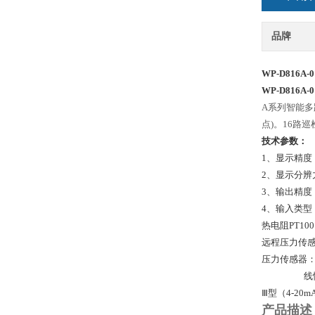
品牌
WP-D816A-
WP-D816A-
A系列智能多
点)。16路
技术参数：
1、显示精度：0
2、显示分辨力：
3、输出精度
4、输入类型：热电
热电阻PT100，
远程压力传感器
压力传感器：0
线性输入：Ⅱ
Ⅲ型（4-20mA
产品描述