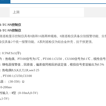
上润
01-TC-NN控制仪
01-TC-NN控制仪
路巡检显示控制仪具有8路和16路两种规格。8路巡检仪具备分别报警功能、分
巡检仪具备2个统一报警功能。A系列巡检仪为铝合金外壳，抗干扰更强。
.5%F.S±1(字)
热电偶、PT100信号为1℃，PT100.1.CU50，CU100信号为0.1℃，线性信号为0
：继电器报警值，回差值，偏差值同相应的设定值，模拟信号变送输出为0.5%
偶B,S,K,E,T,J,R,wre3 25
PT100.1,CU50,CU100
：（30-350）Ω
-200mv
型（0-10mA,0-5V）
,1-5V）