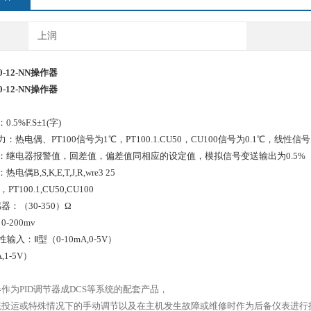
上润
10-12-NN操作器
10-12-NN操作器
.5%F.S±1(字)
热电偶、PT100信号为1℃，PT100.1.CU50，CU100信号为0.1℃，线性信号为0
：继电器报警值，回差值，偏差值同相应的设定值，模拟信号变送输出为0.5%
偶B,S,K,E,T,J,R,wre3 25
PT100.1,CU50,CU100
：（30-350）Ω
-200mv
型（0-10mA,0-5V）
,1-5V）
作为PID调节器成DCS等系统的配套产品，
统投运或特殊情况下的手动调节以及在主机发生故障或维修时作为后备仪表进行