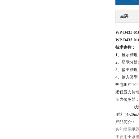
品牌
WP-D435-0
WP-D435-0
技术参数：
1、显示精度：0
2、显示分辨力：
3、输出精度
4、输入类型：热电
热电阻PT100，
远程压力传感器
压力传感器：0
线性输入：Ⅱ
Ⅲ型（4-20mA
产品简介：
智能擦偶哦器
主要用于系