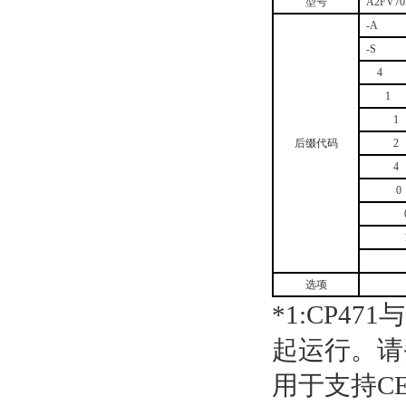
型号
A2FV7
-A
-S
4
1
1
后缀代码
2
4
0
选项
*1:CP471
与
起运行。请
用于支持
C