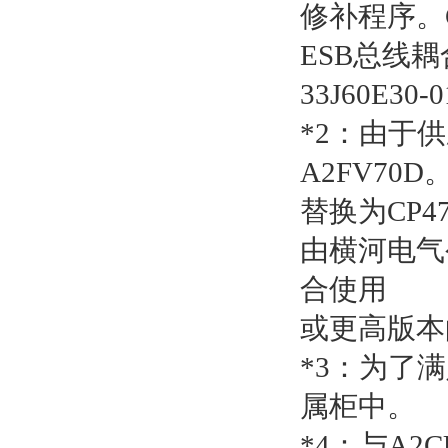
修补程序。
ESB
总线耦
33J60E30-
*2
：由于供
A2FV70D
替换为
CP4
由横河电气
合使用
或更高版本
*3
：为了满
属柜中。
*4
：与
A2C