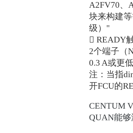
A2FV70
块来构建等
级）"
 READ
2个端子（N
0.3 A或更
注：当指di
开FCU的R
CENTU
QUAN能