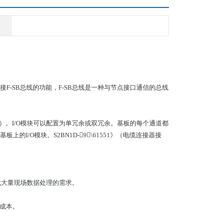
接F-SB总线的功能，F-SB总线是一种与节点接口通信的总线
BN1D）。I/O模块可以配置为单冗余或双冗余。基板的每个通道都
I/O模块。S2BN1D-9\61551》（电缆连接器接
时代大量现场数据处理的需求。
安装成本。