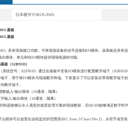
日本横河YOKOGAWA
30/L
基板
30/L
基板
-IO）具有现场接口功能，可将现场设备的信号连接到I/O模块。该基板还具有连
输出模块、单元和向I/O模块提供现场电源的功能。
基板（S2BN1D）
/O单元（系统型号：S2ZN1D）通过在基板中安装I/O模块进行配置断开端子（S2
端子，用于将I/O模块与现场断开终端。下表显示了可以安装在带有断开端子的基板上的
任何断开端子。
43模数输入/输出模块（16通道，隔离）
3数字输入/输出模块（16通道，隔离）
 VP控制器能够以令人满意的速度处理大量的现场数据，完QUAN能够满足数字
点模块可以放置在远程监控的范围里(IEC Zone 2/Class I Div.2)，从而节省