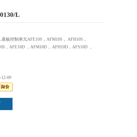
0130/L
30/L基板控制单元AFE10S，AFM10S， AFH10S，
10S，AFE10D ，AFM10D， AFH10D，AFS10D ，
-12-09
言