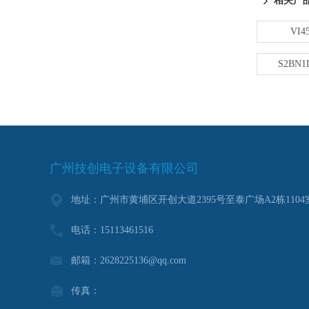
相关产
VI45
S2BN1D
广州技创电子设备有限公司
地址：广州市黄埔区开创大道2395号至泰广场A2栋1104
电话：15113461516
邮箱：2628225136@qq.com
传真：