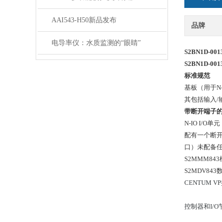
AAI543-H50新品发布
品牌
电导率仪：水质监测的“眼睛”
S2BN1D-001
S2BN1D-001
标准规范
基板（用于N
其包括输入/
带断开端子的
N-IO I
配有一个断开
口）未配备
S2MMM8
S2MDV84
CENTUM
控制器和I/O节