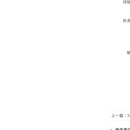
详
补
上一篇：
S