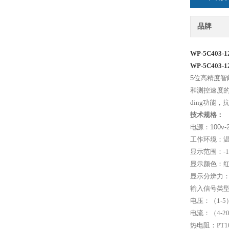
品牌
WP-5C403-
WP-5C403-1
5
位高精度智
和测控速度
ding功能
技术规格：
电源：
100v-
工作环境：
显示范围：
-
显示颜色：
显示分辨力
输入信号类
电压：（
1-5
电流：（
4-2
热电阻：
PT1