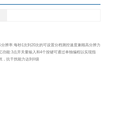
示分辨率
:
每秒
1
次到
20
次的可设置分档测控速度兼顾高分辨力
忆功能
:3
点开关量输入和
4
个按键可通过单独编程以实现指
扰，抗干扰能力达到
II
级