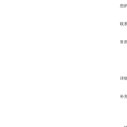
您
联
常
详
补