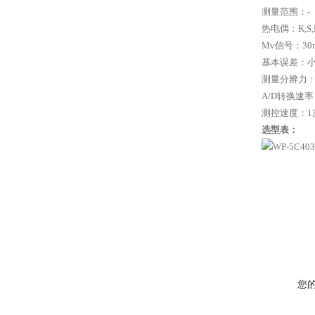
测量范围：
-
热电偶：
K,S,
Mv
信号：
30
基本误差：小
测量分辨力
A/D
转换速率
测控速度：
1
选型表：
您