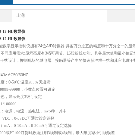
上润
12-12-HL数显仪
2-12-HL
数显仪
能数字显示控制仪拥有
24
位
A/D
转换器
:
具备万分之五的精度和十万分之一的显
的不同应用需求
:
显示亮度有
3
档可调节。
16
段折线功能。具备最大值和最小值记
，抗干扰设计，抑制现场的继电器、接触器等产生的快速脉冲群干扰和其它电磁干
240v
AC50/60HZ
温度：
0-5
0
℃
温度≤
85%
无凝霜
19999-99999
，小数点位置可设定
红色，显示亮度
3
级可设定
：
1/100000
型：电源，电流，热电阻，
mv5
种，其中
）
VDC
，
0-5vDC
可通过设定选择
0
）
mA
，
0-10mA
，
0-20mA
可通过设定选择
000
或
PT100
订货时必须注明
3
线制或
4
线制，最大限度减小引线误差