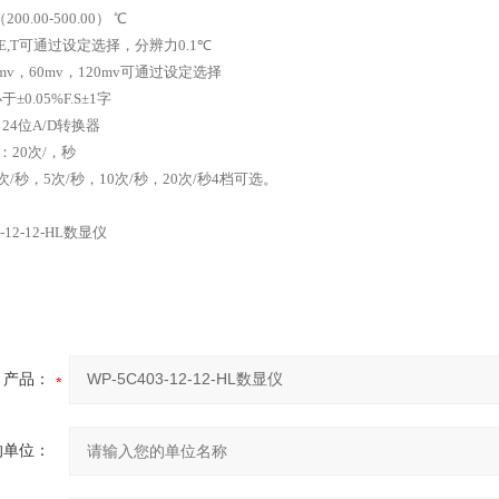
（
200.00-500.00
） ℃
E,T
可通过设定选择，分辨力
0.1
℃
mv
，
60mv
，
120mv
可通过设定选择
于±
0.05%F.S
±
1
字
：
24
位
A/D
转换器
：
20
次
/
，秒
次
/
秒，
5
次
/
秒，
10
次
/
秒，
20
次
/
秒
4
档可选。
产品：
的单位：