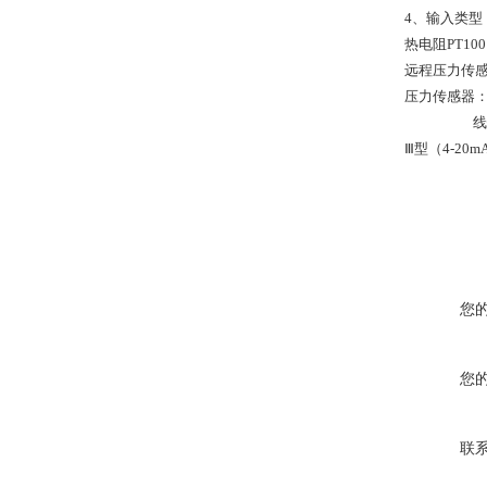
4、输入类型：热电
热电阻PT100，
远程压力传感器
压力传感器：0
线性输入：Ⅱ
Ⅲ型（4-20mA
您
您
联