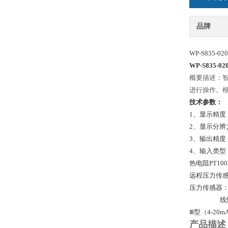
品牌
WP-S835-0
WP-S835-0
概要描述：智
进行操作。根
技术参数：
1、显示精度：0
2、显示分辨力：
3、输出精度
4、输入类型：热电
热电阻PT100，
远程压力传感器
压力传感器：0
线性输入：Ⅱ
Ⅲ型（4-20mA
产品描述