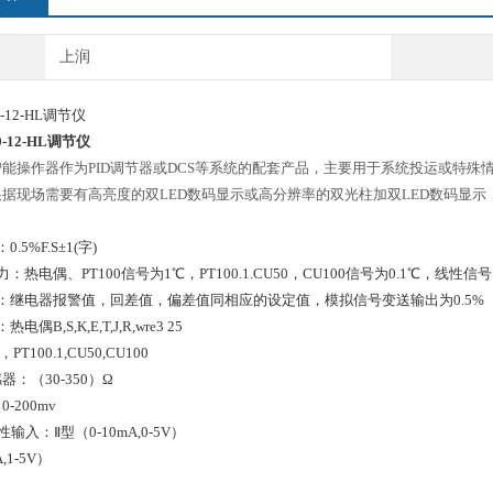
上润
20-12-HL调节仪
20-12-HL调节仪
能操作器作为PID调节器或DCS等系统的配套产品，主要用于系统投运或特
据现场需要有高亮度的双LED数码显示或高分辨率的双光柱加双LED数码显示，以及
.5%F.S±1(字)
热电偶、PT100信号为1℃，PT100.1.CU50，CU100信号为0.1℃，线性信号为0
：继电器报警值，回差值，偏差值同相应的设定值，模拟信号变送输出为0.5%
偶B,S,K,E,T,J,R,wre3 25
PT100.1,CU50,CU100
：（30-350）Ω
-200mv
型（0-10mA,0-5V）
,1-5V）